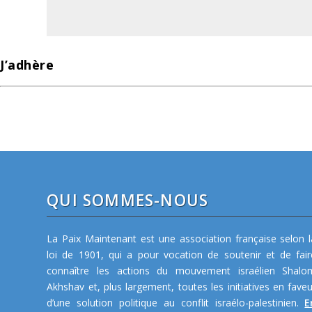
J’adhère
QUI SOMMES-NOUS
La Paix Maintenant est une association française selon l
loi de 1901, qui a pour vocation de soutenir et de fair
connaître les actions du mouvement israélien Shalo
Akhshav et, plus largement, toutes les initiatives en faveu
d’une solution politique au conflit israélo-palestinien.
E