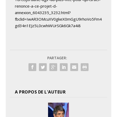
renonce-a-ce-projet-d-
annexion_6043235_3232.html?
fbclid=IwAR3OMcuXV0gkeX0mGgU9rhoVo5Fm4
gd34n1EJz5L0cwhiWUrSGk6Gk7a4i8
PARTAGER:
A PROPOS DE L'AUTEUR