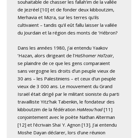
souhaitable de chasser les fallah’im de la vallée
de Jezréel [10] et de fonder deux kibboutzim,
Merhavia et Mizra, sur les terres qu’ils
cultivaient – tandis qu’il eût fallu laisser la vallée
du Jourdain et la région des monts de ‘Hébron?
Dans les années 1980, j’ai entendu Yaakov
‘Hazan, alors dirigeant de l’
HaShomer HaTzaïr
,
se plaindre de ce que les gens comparaient
sans vergogne les droits d’un peuple vieux de
30 ans – les Palestiniens – et ceux d’un peuple
vieux de 3 000 ans. Le mouvement du Grand
Israël était dirigé par le militant sioniste du parti
travailliste Yitz’hak Tabenkin, le fondateur des
kibboutzim de la fédération
HaMeou’had
[11]
conjointement avec le poète Nathan Alterman
[12] et l’écrivain Shaï Y. Agnon [13]. J’ai entendu
Moshe Dayan déclarer, lors d’une réunion