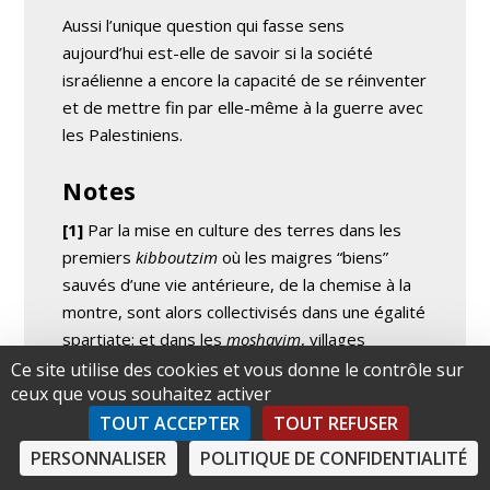
Aussi l’unique question qui fasse sens
aujourd’hui est-elle de savoir si la société
israélienne a encore la capacité de se réinventer
et de mettre fin par elle-même à la guerre avec
les Palestiniens.
Notes
[1]
Par la mise en culture des terres dans les
premiers
kibboutzim
où les maigres “biens”
sauvés d’une vie antérieure, de la chemise à la
montre, sont alors collectivisés dans une égalité
spartiate; et dans les
moshavim
, villages
organisés en coopératives de production. On
Ce site utilise des cookies et vous donne le contrôle sur
ceux que vous souhaitez activer
peut penser à la différence, dans l’URSS des
années trente, entre
“kolhoze”
et
“sovkhoze”
.
TOUT ACCEPTER
TOUT REFUSER
PERSONNALISER
POLITIQUE DE CONFIDENTIALITÉ
[2]
Nous prenons ici “libéralisme” dans son