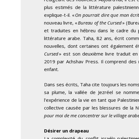
plus estimés de la littérature palestinienn
explique-t-il. «
On pourrait dire que mon écrit
nouveau livre, «
Bureau of the Cursed
» (Burea
et traduites en hébreu dans le cadre du p
littérature arabe. Taha, 82 ans, écrit comm
nouvelles, dont certaines ont également é
Cursed
» est son deuxième livre traduit en
2019 par Achshav Press. Il comprend des n
enfant.
Dans ses écrits, Taha cite toujours les noms
sa plume, la vallée de Jezréel se nomme 
l’expérience de la vie en tant que Palestinie
collective causée par les blessures de la N
pour moi de me concentrer sur le village arabe
Désirer un drapeau
La complexité du conflit israélo-palestin