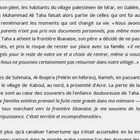
on plein, les habitants du village palestinien de Mi’ar, en Galilée,
in Muhammad Ali Taha faisait alors partie de celles qui ont fui au
se remémorant les moments qui ont changé sa vie. «
Nous avons
es parents n’ont pas pris nos documents personnels, pas même mon
e Taha a atteint la frontière libanaise, son père a décidé de ne pas
és, et pris le risque de rester sur place avec sa famille. «
Il ne
és pour le reste de notre vie et a choisi de rentrer, même si nous
«
Nous ne pouvions certainement pas retourner dans notre village
…»
ages de Suhmata, Al-Buqei’a (Peki’in en hébreu), Rameh, en passant
 le village de Kaboul, au nord, à proximité d’Acre. La perte de la
lilée sont au cœur des souvenirs de l’enfance douloureuse de Taha.
e familles entières prenant la fuite reste gravée dans ma mémoire —
tous marchant vers la frontière libanaise. Je me souviens de la
r impuissance. C’était terrible et incompréhensible
».
ait plus qu’à canaliser l’amertume qui s’était accumulée en lui en
t connu partout dans le monde arabe comme l’un des écrivains les