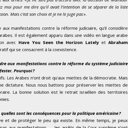
z moi pour me dire qu’il avait l’intention de se séparer de la liste
n. Mais c’est son choix et je ne le juge pas
».
aux manifestations contre la réforme judiciaire, qu’il considère
rabes. Il est également apparu dans une vidéo en langue arabe
ion avec
Have You Seen the Horizon Lately
et
Abraham
ratif qui se consacrent à la coexistence.
ndre aux manifestations contre la réforme du système judiciaire
fester. Pourquoi ?
ifs. Les Arabes n’ont droit qu’aux miettes de la démocratie. Mais
une dictature. Nous nous battons pour préserver les miettes de
ire. La bonne solution est le retrait israélien des territoires
onies.
 : quelles sont les conséquences pour la politique américaine ?
ive et de protéger le peu qui existe. En même temps, je peux
pas aux manifestations — les arrêts de la Cour suprême n’ont