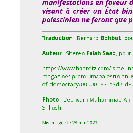
manifestations en faveur d
visant à créer un État bi
palestinien ne feront que 
Traduction
: Bernard
Bohbot
pou
Auteur
: Sheren
Falah Saab
, pour
https://www.haaretz.com/israel-n
magazine/.premium/palestinian-is
of-democracy/00000187-b3d7-d80
Photo
: L’écrivain Muhammad Ali 
Shllush
Mis en ligne le 23 mai 2023