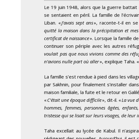
Le 19 juin 1948, alors que la guerre battait s
se sentaient en péril. La famille de l’écriva
Liban. «
J’avais sept ans
», raconte-t-il en 
quitté la maison dans la précipitation et m
certificat de naissance
». Lorsque la famille d
continuer son périple avec les autres réfugi
voulait pas que nous vivions comme des réfugi
n’avions nulle part où aller
», explique Taha. 
La famille s’est rendue à pied dans les vill
par Sakhnin, pour finalement s’installer dans
maison familiale, la fuite et le retour en Ga
«
C’était une époque difficile
», dit-il. «
La vue d
hommes, femmes, personnes âgées, enfants, 
tristesse qui se lisait sur leurs visages, de leu
Taha excellait au lycée de Kabul. Il n’aspir
rédigeant des nouvelles. Aujourd’hui, il es