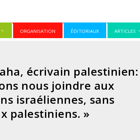
ORGANISATION
ÉDITORIAUX
ARTICLES
a, écrivain palestinien:
ons nous joindre aux
ns israéliennes, sans
 palestiniens. »