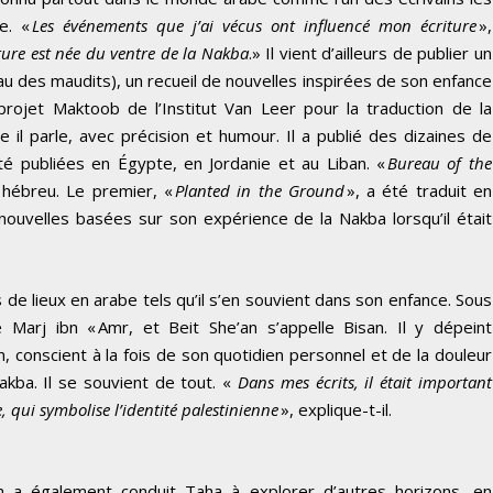
e. «
Les événements que j’ai vécus ont influencé mon écriture
»,
ure est née du ventre de la Nakba
.» Il vient d’ailleurs de publier un
u des maudits), un recueil de nouvelles inspirées de son enfance
rojet Maktoob de l’Institut Van Leer pour la traduction de la
e il parle, avec précision et humour. Il a publié des dizaines de
té publiées en Égypte, en Jordanie et au Liban. «
Bureau of the
 hébreu. Le premier, «
Planted in the Ground
», a été traduit en
ouvelles basées sur son expérience de la Nakba lorsqu’il était
 de lieux en arabe tels qu’il s’en souvient dans son enfance. Sous
Marj ibn « Amr, et Beit She’an s’appelle Bisan. Il y dépeint
n, conscient à la fois de son quotidien personnel et de la douleur
akba. Il se souvient de tout. «
Dans mes écrits, il était important
, qui symbolise l’identité palestinienne
», explique-t-il.
ien a également conduit Taha à explorer d’autres horizons, en