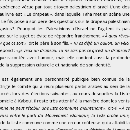
’expérience vécue par tout citoyen palestinien d’Israël. L’une des
u livre est « Le drapeau », dans laquelle Taha met en scène une
. Le fils pose à son père des questions sur le drapeau palestinien
sins ? Pourquoi les Palestiniens d’Israël ne l’agitent-ils pas
ence sur le sujet et évite de répondre franchement. «
À quoi rêves-
i que ce soit
», dit le père à son fils. «
Tu as déjà un ballon, un vélo,
 répond : «
Je veux un drapeau. Tu ne sais pas ce qu’est un drapeau ?
irique racontée avec humour, mais elle contient aussi la profonde
 de la suppression culturelle et nationale de son identité.
a est également une personnalité publique bien connue de la
irigé le comité qui a réuni plusieurs partis arabes au sein de la
cès lors des élections suivantes, au cours desquelles la Liste
cile à Kaboul, il reste très attentif à la manière dont les vents
onne ne peut rétablir une liste commune maintenant
», dit-il. «
À ce
 vues entre le parti du Mouvement islamique, la Liste arabe unie,
nt de la Liste commune comme une erreur coûteuse qui a affaibli la
e aux urnes. «
Je ne suis pas d’accord avec la décision de Mansour