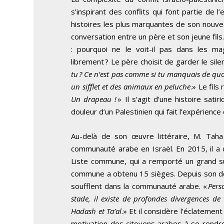
s’inspirant des conflits qui font partie de l
histoires les plus marquantes de son nouvea
conversation entre un père et son jeune fils
: pourquoi ne le voit-il pas dans les maga
librement ? Le père choisit de garder le sil
tu ? Ce n’est pas comme si tu manquais de quo
un sifflet et des animaux en peluche
.» Le fils
Un drapeau !
» Il s’agit d’une histoire sat
douleur d’un Palestinien qui fait l’expérience
Au-delà de son œuvre littéraire, M. Tah
communauté arabe en Israël. En 2015, il a d
Liste commune, qui a remporté un grand suc
commune a obtenu 15 sièges. Depuis son domi
soufflent dans la communauté arabe. «
Pers
stade, il existe de profondes divergences de
Hadash et Ta’al
.» Et il considère l’éclateme
motivation des citoyens arabes à se rendr