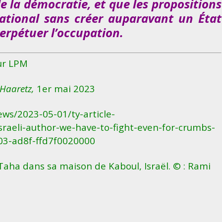
e la démocratie, et que les propositions
national sans créer auparavant un État
perpétuer l’occupation.
r LPM
Haaretz,
1er mai 2023
ews/2023-05-01/ty-article-
raeli-author-we-have-to-fight-even-for-crumbs-
3-ad8f-ffd7f0020000
Taha dans sa maison de Kaboul, Israël. © : Rami