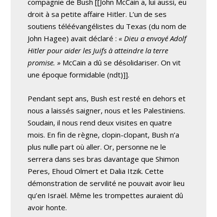
compagnie de Bush [[John McCain a, lui aussi, eu
droit à sa petite affaire Hitler. L’un de ses
soutiens téléévangélistes du Texas (du nom de
John Hagee) avait déclaré :
« Dieu a envoyé Adolf
Hitler pour aider les Juifs à atteindre la terre
promise. »
McCain a dû se désolidariser. On vit
une époque formidable (ndt)]].
Pendant sept ans, Bush est resté en dehors et
nous a laissés saigner, nous et les Palestiniens.
Soudain, il nous rend deux visites en quatre
mois. En fin de règne, clopin-clopant, Bush n’a
plus nulle part où aller. Or, personne ne le
serrera dans ses bras davantage que Shimon
Peres, Ehoud Olmert et Dalia Itzik. Cette
démonstration de servilité ne pouvait avoir lieu
qu’en Israël. Même les trompettes auraient dû
avoir honte.