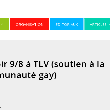
ORGANISATION
ÉDITORIAUX
ARTICLES
r 9/8 à TLV (soutien à la
unauté gay)
09