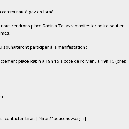
la communauté gay en Israël.
 nous rendrons place Rabin à Tel Aviv manifester notre soutien
times.
i souhaiteront participer à la manifestation :
tement place Rabin à 19h 15 à côté de l’olivier , à 19h 15.(près
 30
s, contacter Liran [->
liran@peacenow.org.il
]