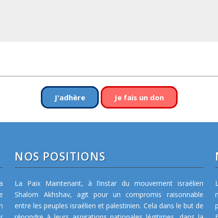
J'adhère
Je fais un don
NOS POSITIONS
a
La Paix Maintenant, à l’instar du mouvement israélien
e
Shalom Akhshav, agit pour un compromis raisonnable
m
entre les peuples israélien et palestinien. Cela dans le but de
r
répondre à leurs aspirations nationales légitimes, dans la