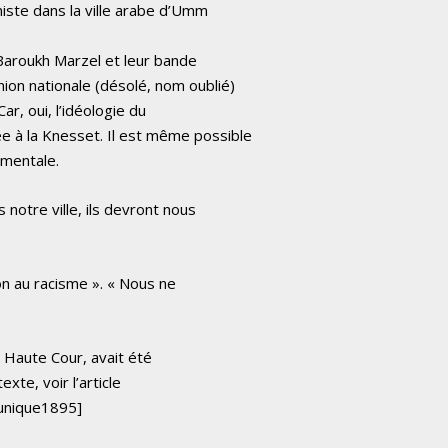
iste dans la ville arabe d’Umm
 Baroukh Marzel et leur bande
ion nationale (désolé, nom oublié)
ar, oui, l’idéologie du
e à la Knesset. Il est même possible
ementale.
notre ville, ils devront nous
non au racisme ». « Nous ne
a Haute Cour, avait été
xte, voir l’article
unique1895]