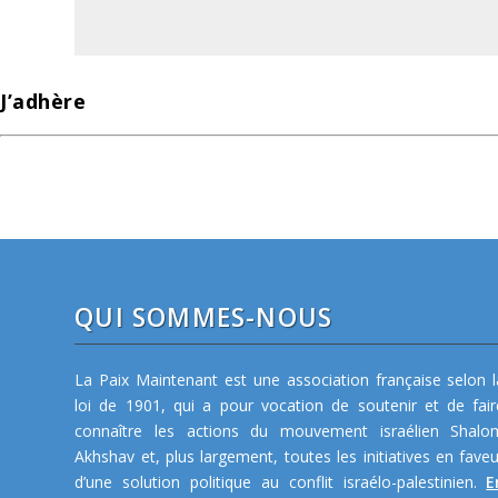
J’adhère
QUI SOMMES-NOUS
La Paix Maintenant est une association française selon l
loi de 1901, qui a pour vocation de soutenir et de fair
connaître les actions du mouvement israélien Shalo
Akhshav et, plus largement, toutes les initiatives en faveu
d’une solution politique au conflit israélo-palestinien.
E