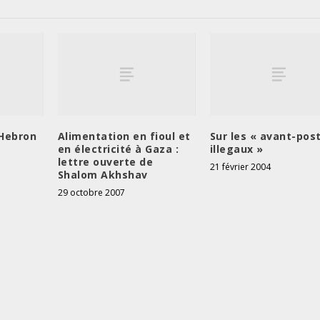
 Hebron
Alimentation en fioul et
Sur les « avant-pos
en électricité à Gaza :
illegaux »
lettre ouverte de
21 février 2004
Shalom Akhshav
29 octobre 2007