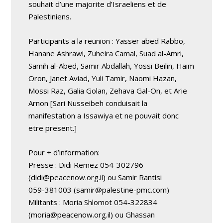
souhait d’une majorite d’Israeliens et de
Palestiniens.
Participants a la reunion : Yasser abed Rabbo,
Hanane Ashrawi, Zuheira Camal, Suad al-Amri,
Samih al-Abed, Samir Abdallah, Yossi Beilin, Haim
Oron, Janet Aviad, Yuli Tamir, Naomi Hazan,
Mossi Raz, Galia Golan, Zehava Gal-On, et Arie
Arnon [Sari Nusseibeh conduisait la
manifestation a Issawiya et ne pouvait donc
etre present.]
Pour + d’information:
Presse : Didi Remez 054-302796
(
didi@peacenow.org.il
) ou Samir Rantisi
059-381003 (
samir@palestine-pmc.com
)
Militants : Moria Shlomot 054-322834
(
moria@peacenow.org.il
) ou Ghassan