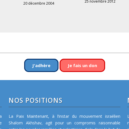
25 novembre 2012
20 décembre 2004
J'adhère
Je fais un don
NOS POSITIONS
a
La Paix Maintenant, à l’instar du mouvement israélien
e
Shalom Akhshav, agit pour un compromis raisonnable