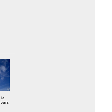
 le
jours