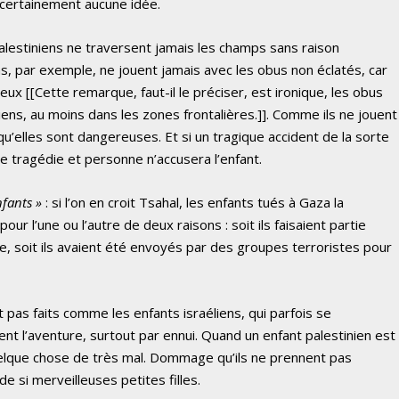
 certainement aucune idée.
s palestiniens ne traversent jamais les champs sans raison
ns, par exemple, ne jouent jamais avec les obus non éclatés, car
ux [[Cette remarque, faut-il le préciser, est ironique, les obus
liens, au moins dans les zones frontalières.]]. Comme ils ne jouent
qu’elles sont dangereuses. Et si un tragique accident de la sorte
de tragédie et personne n’accusera l’enfant.
nfants »
: si l’on en croit Tsahal, les enfants tués à Gaza la
our l’une ou l’autre de deux raisons : soit ils faisaient partie
ne, soit ils avaient été envoyés par des groupes terroristes pour
t pas faits comme les enfants israéliens, qui parfois se
t l’aventure, surtout par ennui. Quand un enfant palestinien est
quelque chose de très mal. Dommage qu’ils ne prennent pas
e si merveilleuses petites filles.