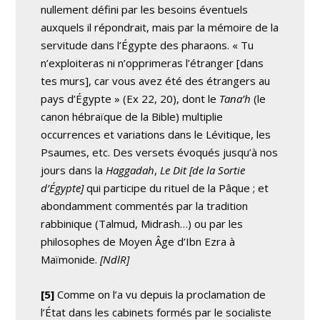
nullement défini par les besoins éventuels
auxquels il répondrait, mais par la mémoire de la
servitude dans l’Égypte des pharaons. « Tu
n’exploiteras ni n’opprimeras l’étranger [dans
tes murs], car vous avez été des étrangers au
pays d’Égypte » (Ex 22, 20), dont le
Tana’h
(le
canon hébraïque de la Bible) multiplie
occurrences et variations dans le Lévitique, les
Psaumes, etc. Des versets évoqués jusqu’à nos
jours dans la
Haggadah
,
Le Dit [de la Sortie
d’Égypte]
qui participe du rituel de la Pâque ; et
abondamment commentés par la tradition
rabbinique (Talmud, Midrash…) ou par les
philosophes de Moyen Âge d’Ibn Ezra à
Maïmonide.
[NdlR]
[5]
Comme on l’a vu depuis la proclamation de
l’État dans les cabinets formés par le socialiste