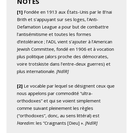
NOTES
[1]
Fondée en 1913 aux États-Unis par le B’nai
Brith et s’appuyant sur ses loges, l’Anti-
Defamation League a pour but de combattre
l’antisémitisme et toutes les formes
d’intolérance ; l’ADL vient s’ajouter à l’American
Jewish Committee, fondé en 1906 et à vocation
plus politique (alors proche des démocrates,
voire trotskiste dans l’entre-deux guerres) et
plus internationale.
[NdlR]
[2]
Le vocable par lequel se désignent ceux que
nous appelons par commodité “ultra-
orthodoxes” et qui se voient simplement
comme suivant pleinement les règles
(“orthodoxes”, donc, au sens littéral) est
´Haredim
: les “Craignants [Dieu] ».
[NdlR]