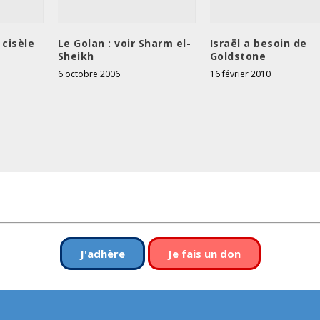
 cisèle
Le Golan : voir Sharm el-
Israël a besoin de
Sheikh
Goldstone
6 octobre 2006
16 février 2010
J'adhère
Je fais un don