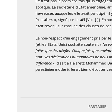
Ce n’est pas la première fois qu’un engageme
appliqué. La secrétaire d’Etat américaine, ar
fiévreuses auxquelles elle avait participé , i
frontaliers », signé par Israël
[Voir [
]]. En no
était revenu sur chacune des clauses de cet ac
Le non-respect d’un engagement pris par le
(et les Etats-Unis) souhaite soutenir.
« Ne vo
faites que des dégâts. Chaque fois que quelq
nuit. Vos déclarations humanitaires ne nous i
différence »
, disait à Ha’aretz Mohammed Dah
palestinien modéré, ferait bien d’écouter ces
PARTAGER: