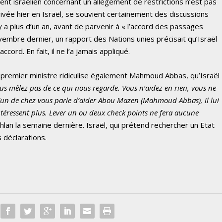
nt israélien concernant un allègement de restrictions n’est pas
rivée hier en Israël, se souvient certainement des discussions
l y a plus d’un an, avant de parvenir à « l’accord des passages
vembre dernier, un rapport des Nations unies précisait qu’Israël
cord. En fait, il ne l’a jamais appliqué.
 premier ministre ridiculise également Mahmoud Abbas, qu’Israël
us mêlez pas de ce qui nous regarde. Vous n’aidez en rien, vous ne
u’un de chez vous parle d’aider Abou Mazen (Mahmoud Abbas), il lui
ntéressent plus. Lever un ou deux check points ne fera aucune
lan la semaine dernière. Israël, qui prétend rechercher un Etat
 déclarations.