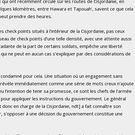
ux qui ont récemment circulé sur les routes de Cisjordanie, en
elques kilomètres, entre Hawara et Tapouah’, savent ce que cela
 peut prendre des heures.
 check points situés à l’intérieur de la Cisjordanie, pas ceux
éseau de check points d’une telle densité, avec une attente aussi
gradante de la part de certains soldats, empêche une liberté
, qui ne peut en aucun cas s’expliquer par des considérations de
re condamné pour cela. Une situation où un engagement sans
se révèle immédiatement comme une série de mots creux n’ajoute
t eu l’intention de tenir sa promesse, ce sont les chefs de l’armée
it pour appliquer les instructions du gouvernement. Le général
donc en charge de la Cisjordanie, ndt] a fait connaître son
 Or, s’opposer à une décision du gouvernement constitue une