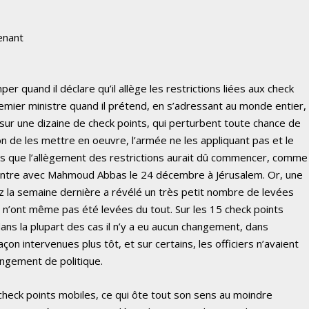
enant
er quand il déclare qu’il allège les restrictions liées aux check
emier ministre quand il prétend, en s’adressant au monde entier,
 sur une dizaine de check points, qui perturbent toute chance de
tion de les mettre en oeuvre, l’armée ne les appliquant pas et le
jours que l’allègement des restrictions aurait dû commencer, comme
contre avec Mahmoud Abbas le 24 décembre à Jérusalem. Or, une
tz la semaine dernière a révélé un très petit nombre de levées
s n’ont même pas été levées du tout. Sur les 15 check points
dans la plupart des cas il n’y a eu aucun changement, dans
çon intervenues plus tôt, et sur certains, les officiers n’avaient
angement de politique.
check points mobiles, ce qui ôte tout son sens au moindre