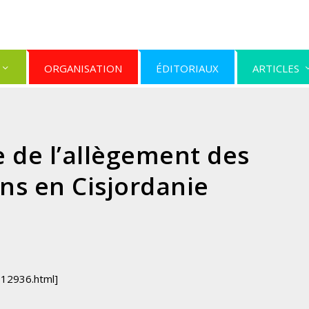
ORGANISATION
ÉDITORIAUX
ARTICLES
 de l’allègement des
ons en Cisjordanie
812936.html]