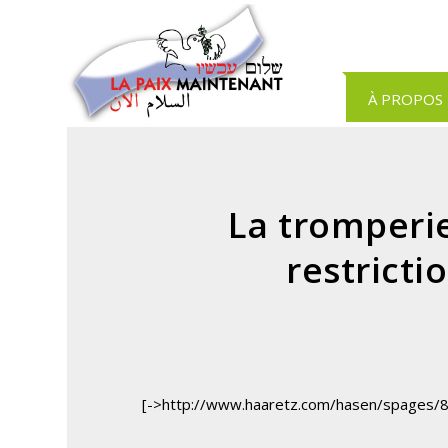
Panneau de gestion des cookies
À PROPOS
La tromperie
restricti
[->http://www.haaretz.com/hasen/spages/