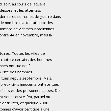
i soir, au cours de laquelle
blesses, et les attentats
 dernieres semaines de guerre dans
, le nombre d’attentats suicides
nombre de victimes israeliennes.
contre 44 en novembre, mais la
toires. Toutes les villes de
 a capture certains des hommes
iennes ont tue neuf
 la liste des hommes
50 tues depuis septembre. Mais,
reux civils innocents ont ete tues
nfants et des personnes agees. De
nt sous couvre-feu, partiel ou
e detruites, et quelque 2000
onnes d’avoir participe a une