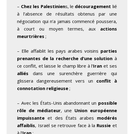
–
Chez les Palestinien
s, le
découragement
lié
à l’absence de résultats obtenus par une
négociation qui n’a jamais commencé poussera,
à court ou moyen termes, aux
actions
meurtrières
;
– Elle affaiblit les pays arabes voisins
parties
prenantes de la recherche d’une solution
à
ce conflit, et laisse le champ libre à l’
Iran
et ses
alliés
dans une surenchère guerrière qui
glissera dangereusement vers un
conflit à
connotation religieuse
;
– Avec les États-Unis abandonnant un
possible
rôle de médiateur
, une
Union européenne
impuissante
et des États arabes
modérés
affaiblis
, Israël se retrouve face à la
Russie
et
à l’
Iran
;