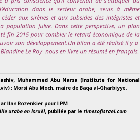
 a pris conscience qu’il convenait de s’attaquer au
’éducation dans le secteur arabe, seuls à même
céder aux sirènes et aux subsides des intégristes et
la population juive. Dans cette perspective, un plan
té fin 2015 pour combler le retard économique de la
ouvoir son développement.
Un bilan a été réalisé il y a
Blandine Le Roy nous en livre un résumé en français.
n Yashiv, Muhammed Abu Narsa (
Institute for National
Aviv
) ; Morsi Abu Moch,
maire de Baqa al-Gharbiyye.
par Ilan Rozenkier pour LPM
ille arabe en Israël
, publiée par le
timesofisrael.com