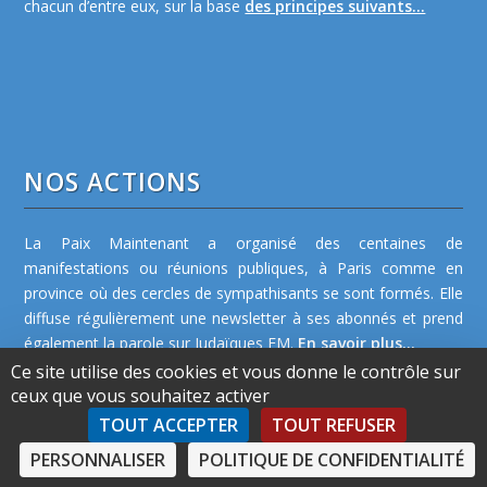
chacun d’entre eux, sur la base
des principes suivants...
NOS ACTIONS
La Paix Maintenant a organisé des centaines de
manifestations ou réunions publiques, à Paris comme en
province où des cercles de sympathisants se sont formés. Elle
diffuse régulièrement une newsletter à ses abonnés et prend
également la parole sur Judaïques FM.
En savoir plus...
Ce site utilise des cookies et vous donne le contrôle sur
ceux que vous souhaitez activer
TOUT ACCEPTER
TOUT REFUSER
PERSONNALISER
POLITIQUE DE CONFIDENTIALITÉ
©2026 La Paix Maintenant -
Plan de site