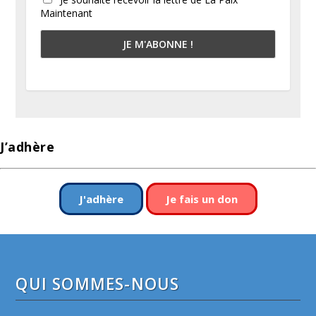
Maintenant
J’adhère
J'adhère
Je fais un don
QUI SOMMES-NOUS