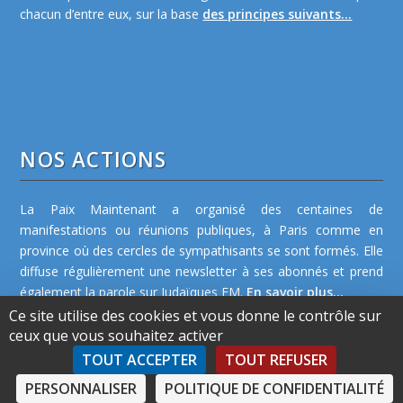
chacun d’entre eux, sur la base
des principes suivants...
NOS ACTIONS
La Paix Maintenant a organisé des centaines de
manifestations ou réunions publiques, à Paris comme en
province où des cercles de sympathisants se sont formés. Elle
diffuse régulièrement une newsletter à ses abonnés et prend
également la parole sur Judaïques FM.
En savoir plus...
Ce site utilise des cookies et vous donne le contrôle sur
ceux que vous souhaitez activer
TOUT ACCEPTER
TOUT REFUSER
PERSONNALISER
POLITIQUE DE CONFIDENTIALITÉ
©2026 La Paix Maintenant -
Plan de site