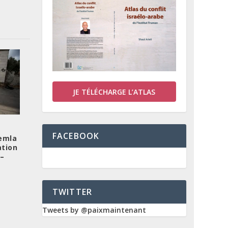
JE TÉLÉCHARGE L’ATLAS
FACEBOOK
hemla
ation
 –
TWITTER
Tweets by @paixmaintenant