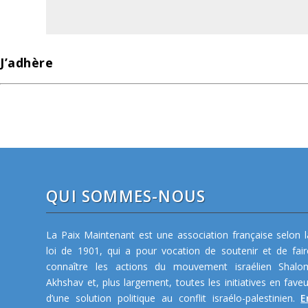
J’adhère
QUI SOMMES-NOUS
La Paix Maintenant est une association française selon l
loi de 1901, qui a pour vocation de soutenir et de fair
connaître les actions du mouvement israélien Shalo
Akhshav et, plus largement, toutes les initiatives en faveu
d’une solution politique au conflit israélo-palestinien.
E