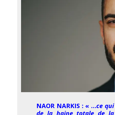
NAOR NARKIS : « …
ce qui
de la haine totale de l