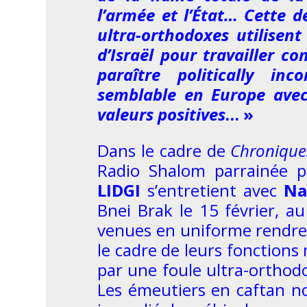
l’armée et l’État… Cette d
ultra-orthodoxes utilisent
d’Israël pour travailler c
paraître politically i
semblable en Europe avec
valeurs positives
… »
Dans le cadre de
Chronique
Radio Shalom parrainée p
LIDGI
s’entretient avec
Na
Bnei Brak le 15 février, a
venues en uniforme rendre v
le cadre de leurs fonctions
par une foule ultra-orthodo
Les émeutiers en caftan noi