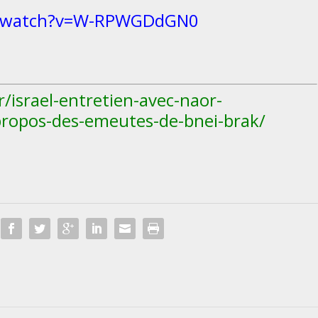
m/watch?v=W-RPWGDdGN0
/israel-entretien-avec-naor-
-propos-des-emeutes-de-bnei-brak/