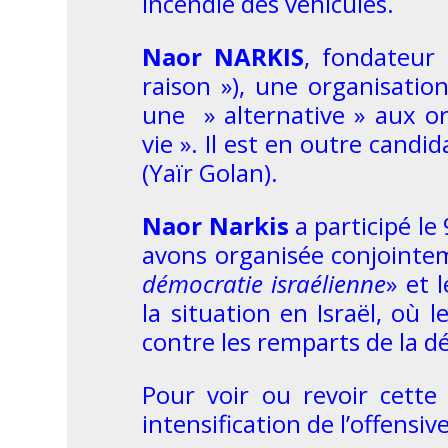
incendié des véhicules.
Naor NARKIS
, fondateur
raison »), une organisation
une » alternative » aux o
vie ». Il est en outre candi
(Yaïr Golan).
Naor Narkis
a participé le
avons organisée conjointeme
démocratie israélienne
» et l
la situation en Israël, où 
contre les remparts de la d
Pour voir ou revoir cette 
intensification de l’offensi