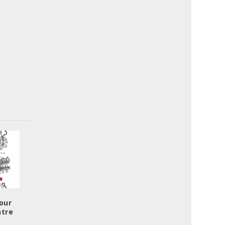
our
ntre