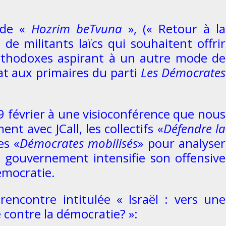
 de «
Hozrim beTvuna
», (« Retour à la
 de militants laïcs qui souhaitent offrir
rthodoxes aspirant à un autre mode de
dat aux primaires du parti
Les
Démocrates
 9 février à une visioconférence que nous
nt avec JCall, les collectifs
«
Défendre la
es «
Démocrates mobilisés
» pour analyser
le gouvernement intensifie son offensive
émocratie.
rencontre intitulée « Israël : vers une
ve contre la démocratie? »: