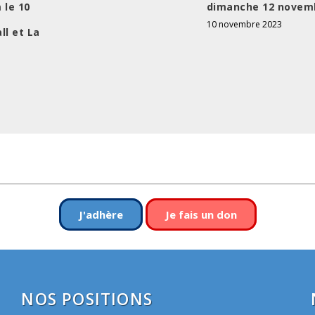
 le 10
dimanche 12 novem
10 novembre 2023
ll et La
J'adhère
Je fais un don
NOS POSITIONS