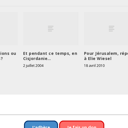
tions ou
Et pendant ce temps, en
Pour Jérusalem, ré
s?
Cisjordanie…
à Elie Wiesel
2 juillet 2004
18 avril 2010
J'adhère
Je fais un don