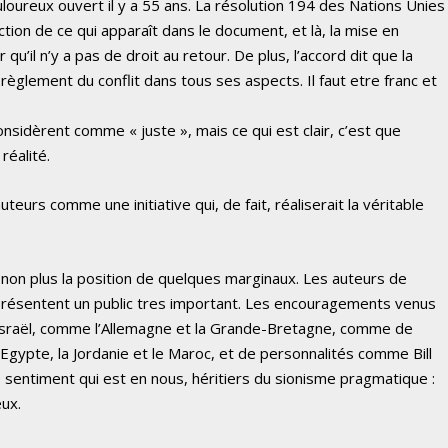
uloureux ouvert il y a 55 ans. La résolution 194 des Nations Unies
ction de ce qui apparaît dans le document, et là, la mise en
 qu’il n’y a pas de droit au retour. De plus, l’accord dit que la
règlement du conflit dans tous ses aspects. Il faut etre franc et
considèrent comme « juste », mais ce qui est clair, c’est que
réalité.
urs comme une initiative qui, de fait, réaliserait la véritable
as non plus la position de quelques marginaux. Les auteurs de
eprésentent un public tres important. Les encouragements venus
 Israël, comme l’Allemagne et la Grande-Bretagne, comme de
gypte, la Jordanie et le Maroc, et de personnalités comme Bill
e sentiment qui est en nous, héritiers du sionisme pragmatique :
ux.