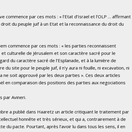
e commence par ces mots : « l’Etat d’Israel et l’OLP … affirmant
roit du peuple juif à un Etat et la reconnaissance du droit du
usalem commence par ces mots : « les parties reconnaissent
le et culturelle de Jérusalem et son caractère sacré pour le
regard du caractère sacré de l’Esplanade, et à la lumière de
e du site pour le peuple juif, il n’y aura ni fouille, ni excavation, ni
la ne soit approuvé par les deux parties ». Ces deux articles
ël en comparaison des positions des parties aux negociations
 par Avineri.
re a publié dans Haaretz un article critiquant le traitement par
llectuel honnête et très sérieux, et qui a, contrairement à de
e du pacte. Pourtant, après l’avoir lu dans tous les sens, il en