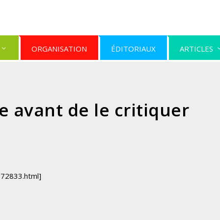
ORGANISATION
ÉDITORIAUX
ARTICLES
re avant de le critiquer
372833.html]