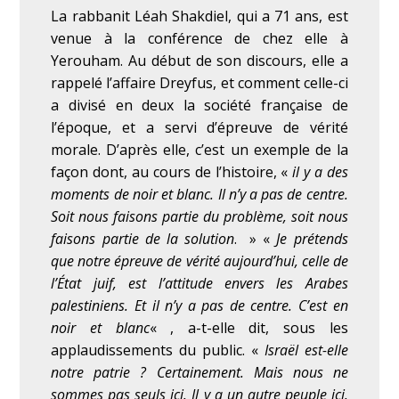
La rabbanit Léah Shakdiel, qui a 71 ans, est
venue à la conférence de chez elle à
Yerouham. Au début de son discours, elle a
rappelé l’affaire Dreyfus, et comment celle-ci
a divisé en deux la société française de
l’époque, et a servi d’épreuve de vérité
morale. D’après elle, c’est un exemple de la
façon dont, au cours de l’histoire, «
il y a des
moments de noir et blanc. Il n’y a pas de centre.
Soit nous faisons partie du problème, soit nous
faisons partie de la solution
. »
«
Je prétends
que notre épreuve de vérité aujourd’hui, celle de
l’État juif, est l’attitude envers les Arabes
palestiniens. Et il n’y a pas de centre. C’est en
noir et blanc
« , a-t-elle dit, sous les
applaudissements du public. «
Israël est-elle
notre patrie ? Certainement. Mais nous ne
sommes pas seuls ici. Il y a un autre peuple ici.