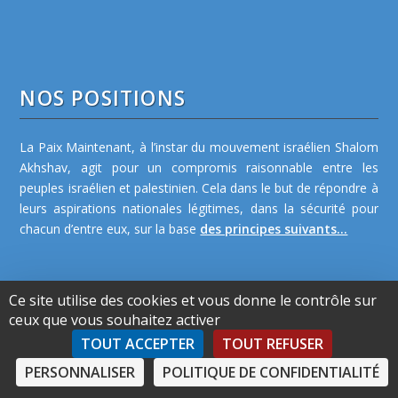
NOS POSITIONS
La Paix Maintenant, à l’instar du mouvement israélien Shalom
Akhshav, agit pour un compromis raisonnable entre les
peuples israélien et palestinien. Cela dans le but de répondre à
leurs aspirations nationales légitimes, dans la sécurité pour
chacun d’entre eux, sur la base
des principes suivants...
Ce site utilise des cookies et vous donne le contrôle sur
ceux que vous souhaitez activer
TOUT ACCEPTER
TOUT REFUSER
NOS ACTIONS
PERSONNALISER
POLITIQUE DE CONFIDENTIALITÉ