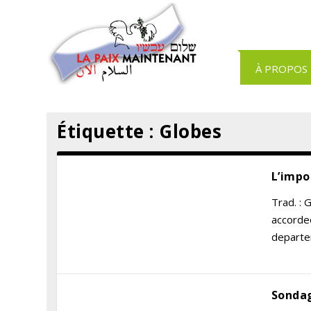
Panneau de gestion des cookies
À PROPOS
Étiquette :
Globes
L’imp
Trad. : 
accorde
departem
Sondag