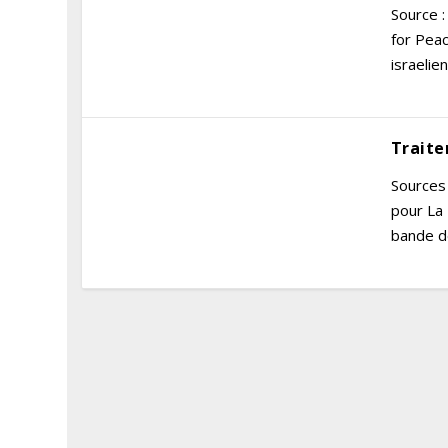
Source 
for Pea
israelie
Traite
Sources 
pour La 
bande de