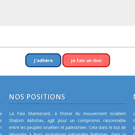
J'adhère
Je fais un don
NOS POSITIONS
a
La Paix Maintenant, à l’instar du mouvement israélien
e
Shalom Akhshav, agit pour un compromis raisonnable
m
entre les peuples israélien et palestinien. Cela dans le but de
r
répondre à leurs aspirations nationales légitimes, dans la