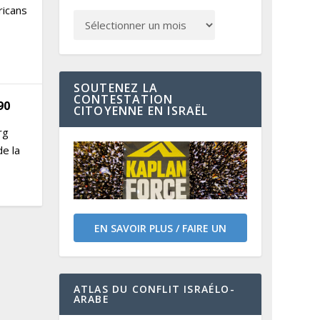
ricans
SOUTENEZ LA
CONTESTATION
90
CITOYENNE EN ISRAËL
rg
de la
EN SAVOIR PLUS / FAIRE UN
DON
ATLAS DU CONFLIT ISRAÉLO-
ARABE