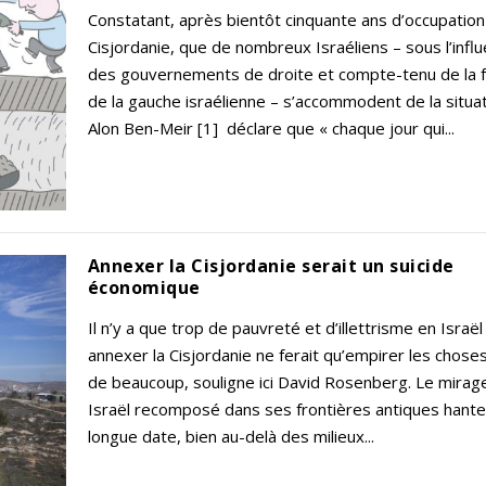
Constatant, après bientôt cinquante ans d’occupation
Cisjordanie, que de nombreux Israéliens – sous l’infl
des gouvernements de droite et compte-tenu de la fai
de la gauche israélienne – s’accommodent de la situat
Alon Ben-Meir [1] déclare que « chaque jour qui...
Annexer la Cisjordanie serait un suicide
économique
Il n’y a que trop de pauvreté et d’illettrisme en Israël 
annexer la Cisjordanie ne ferait qu’empirer les choses
de beaucoup, souligne ici David Rosenberg. Le mirag
Israël recomposé dans ses frontières antiques hante
longue date, bien au-delà des milieux...