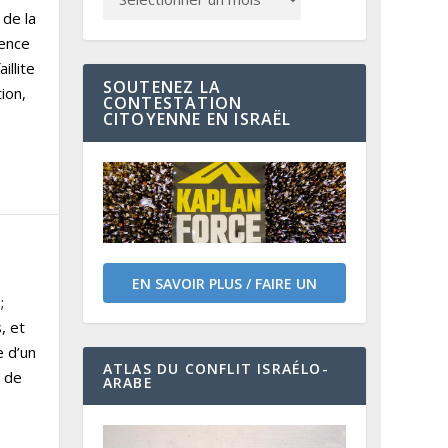
 de la
uence
llite
SOUTENEZ LA
ion,
CONTESTATION
CITOYENNE EN ISRAËL
EN SAVOIR PLUS / FAIRE UN
;
DON
, et
e d’un
ATLAS DU CONFLIT ISRAÉLO-
 de
ARABE