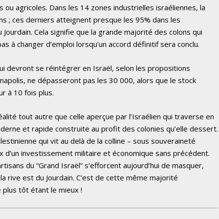
 ou agricoles. Dans les 14 zones industrielles israéliennes, la
ens ; ces derniers atteignent presque les 95% dans les
du Jourdain. Cela signifie que la grande majorité des colons qui
 pas à changer d’emploi lorsqu’un accord définitif sera conclu.
ui devront se réintégrer en Israël, selon les propositions
napolis, ne dépasseront pas les 30 000, alors que le stock
ur à 10 fois plus.
té tout autre que celle aperçue par l’Israélien qui traverse en
derne et rapide construite au profit des colonies qu’elle dessert.
estinienne qui vit au delà de la colline – sous souveraineté
x d’un investissement militaire et économique sans précédent.
artisans du “Grand Israël” s’efforcent aujourd’hui de masquer,
r la rive est du Jourdain. C’est de cette même majorité
 plus tôt étant le mieux !