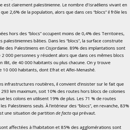
nte est clairement palestinienne. Le nombre d’Israéliens vivant en
ue 2,6% de la population, alors que dans ces “blocs” il frôle les
tuées hors des “blocs” occupent moins de 0,4% des Territoires,
s palestiniennes bâties. Dans les “blocs”, la surface construite
elle des Palestiniens en Cisjordanie. 89% des implantations sont
e 2 000 personnes y résident alors que dans ces mêmes blocs
in Illit, de 40 000 habitants ou plus chacune. On y trouve
 10 000 habitants, dont Efrat et Alfei-Menashé.
es infrastructures routières, il convient d’insister sur le fait que
ur 293 km maximum, soit 10% des routes hors blocs de colonies
ue les colons en utilisent 19% de plus. Les 71 % de routes
s Palestiniens seuls. À l’intérieur des “blocs”, en revanche, 83%
st une situation de partition
de facto
qui prévaut.
sont affectées à l’habitation et 85% des agglomérations sont