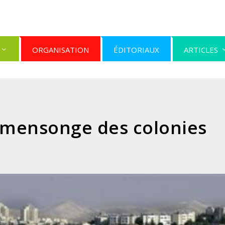
ORGANISATION
ÉDITORIAUX
ARTICLES
e mensonge des colonies