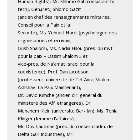
Human Rights), Mr. Shlomo Gal (consultant hi-
tech), Gen.(ret.) Shlomo Gazit
(ancien chef des renseignements militaires,
Conseil pour la Paix et la
Securite), Ms. Yehudit Harel (psychologue des
organisations et ecrivain,
Gush Shalom), Ms. Nadia Hilou (pres. du mvt
pour la paix « Ossim Shalom » et
vice-pres. de Na’amat Israel pour la
coexistence), Prof. Dan Jacobson
(professeur, universite de Tel-Aviv, Shalom
Akhshav ­ La Paix Maintenant),
Dr. David Kimche (ancien dir. general du
ministere des Aff. etrangeres), Dr.
Menahem Klein (universite Bar-Ilan), Ms. Tehia
Klinger (femme d’affaires),
Mr. Dov Lautman (pres. du conseil d’adm. de
Delta Galil Industries), Mr.