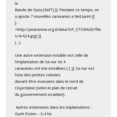
la
Bande de Gaza [NdT] ]]. Pendant ce temps, on
a ajoute 7 nouvelles caravanes a Netzarim [[
[-
>http://peacenow.org.il/data/SIP_STORAGE/file
s/4/424.jpg] ]]
(…).
Une autre extension notable est celle de
l’implantation de Sa-nur où 4
caravanes ont ete installees
[ [
]]. Sa-nur est
l’une des petites colonies
devant être evacuees dans le nord de
Cisjordanie [selon le plan de retrait
du gouvernement israelien].
Autres extensions dans les implantations :
Gush Etzion – 3,4 ha