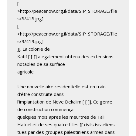
[-
>http://peacenow.org.il/data/SIP_STORAGE/file
s/8/418.jpg]
[-
>http://peacenow.org.il/data/SIP_STORAGE/file
s/9/419.jpg]
]]. La colonie de
Katif
[ [
]] a egalement obtenu des extensions
notables de sa surface
agricole.
Une nouvelle aire residentielle est en train
d’être construite dans
l’implantation de Neve Dekalim
[ [
]]. Ce genre
de construction commença
quelques mois apres les meurtres de Tali
Hatuel et de ses quatre filles [[ civils israeliens
tues par des groupes palestiniens armes dans