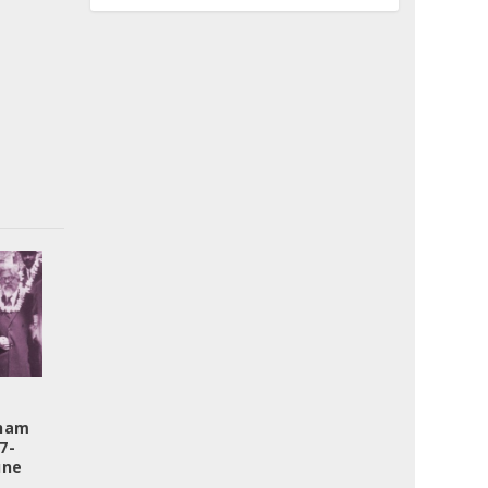
aham
7-
une