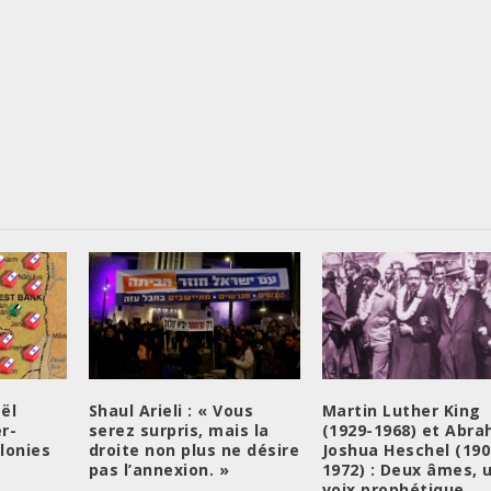
aël
Shaul Arieli : « Vous
Martin Luther King
r-
serez surpris, mais la
(1929-1968) et Abr
lonies
droite non plus ne désire
Joshua Heschel (190
pas l’annexion. »
1972) : Deux âmes, 
voix prophétique