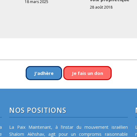
18 mars 2025
28 août 2018
J'adhère
Je fais un don
NOS POSITIONS
a
La Paix Maintenant, à l’instar du mouvement israélien
e
Shalom Akhshav, agit pour un compromis raisonnable