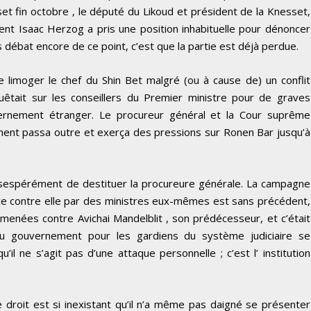
set fin octobre , le député du Likoud et président de la Knesset,
ident Isaac Herzog a pris une position inhabituelle pour dénoncer
s débat encore de ce point, c’est que la partie est déjà perdue.
imoger le chef du Shin Bet malgré (ou à cause de) un conflit
quêtait sur les conseillers du Premier ministre pour de graves
vernement étranger. Le procureur général et la Cour suprême
ment passa outre et exerça des pressions sur Ronen Bar jusqu’à
sespérément de destituer la procureure générale. La campagne
ce contre elle par des ministres eux-mêmes est sans précédent,
ées contre Avichai Mandelblit , son prédécesseur, et c’était
du gouvernement pour les gardiens du système judiciaire se
’il ne s’agit pas d’une attaque personnelle ; c’est l’ institution
droit est si inexistant qu’il n’a même pas daigné se présenter