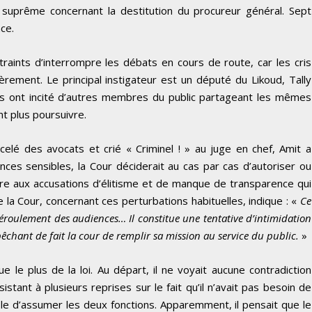
 suprême concernant la destitution du procureur général. Sept
ce.
ntraints d’interrompre les débats en cours de route, car les cris
ièrement. Le principal instigateur est un député du Likoud, Tally
ves ont incité d’autres membres du public partageant les mêmes
nt plus poursuivre.
lé des avocats et crié « Criminel ! » au juge en chef, Amit a
ces sensibles, la Cour déciderait au cas par cas d’autoriser ou
dre aux accusations d’élitisme et de manque de transparence qui
la Cour, concernant ces perturbations habituelles, indique : «
Ce
oulement des audiences… Il constitue une tentative d’intimidation
mpêchant de fait la cour de remplir sa mission au service du public.
»
le plus de la loi. Au départ, il ne voyait aucune contradiction
istant à plusieurs reprises sur le fait qu’il n’avait pas besoin de
ble d’assumer les deux fonctions. Apparemment, il pensait que le