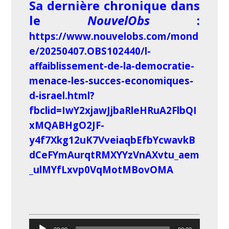
Sa dernière chronique dans
le
NouvelObs
:
https://www.nouvelobs.com/mond
e/20250407.OBS102440/l-
affaiblissement-de-la-democratie-
menace-les-succes-economiques-
d-israel.html?
fbclid=IwY2xjawJjbaRleHRuA2FlbQI
xMQABHgO2JF-
y4f7Xkg12uK7VveiaqbEfbYcwavkB
dCeFYmAurqtRMXYYzVnAXvtu_aem
_ulMYfLxvp0VqMotMBovOMA
Lecteur