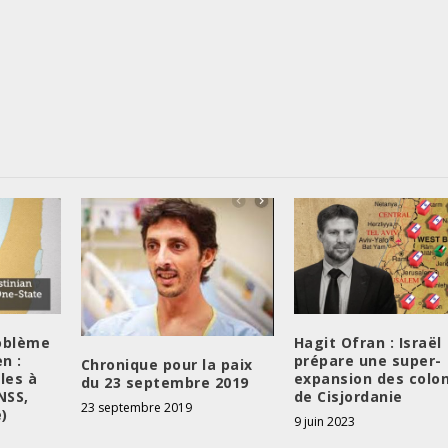
e
v
o
l
u
m
e
.
roblème
Hagit Ofran : Israël
n :
prépare une super-
Chronique pour la paix
les à
expansion des colo
du 23 septembre 2019
NSS,
de Cisjordanie
23 septembre 2019
)
9 juin 2023