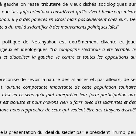
à gauche on reste tributaire de vieux clichés sociologiques sur
c
e que “
les Juifs orientaux considèrent qu’ils vivent beaucoup mieux
h
ahou. Il y a des pauvres en Israël mais pas seulement chez eux
”. De
e
ste a du mal à s’identifier à des mouvements politiques laïcs
”.
s
h
a politique de Netanyahou est extrêmement clivante et joue
a
igieux et idéologiques. “
La campagne électorale a été terrible, le
u
ns et diaboliser la gauche, le centre et toutes les oppositions au
t
/
b
préconise de revoir la nature des alliances et, par ailleurs, de se
a
t “
qu’une composante importante de cette population souhaite
s
c’est en ce sens qu’il faut interpréter leur forte participation aux
p
 est sioniste et nous n’avons rien à faire avec des islamistes et des
o
 donc nous rapprocher de ceux qui veulent être des citoyens d’Israël
u
r
a
e la présentation du “deal du siècle” par le président Trump, peu
u