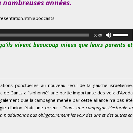
 de nombreuses années.
resentation.html#podcasts
U
00:00
t
 qu’ils vivent beaucoup mieux que leurs parents et
i
l
i
s
e
z
cations ponctuelles au nouveau recul de la gauche israélienne.
l
anc de Gantz a “siphonné” une partie importante des voix d’Avoda
e
t également que la campagne menée par cette alliance n’a pas été
s
ie d’union était une erreur : “d
ans une campagne électorale la
f
n n’additionne pas obligatoirement les voix des uns et des autres en
l
è