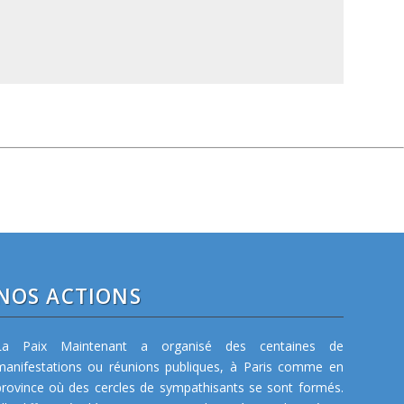
NOS ACTIONS
La Paix Maintenant a organisé des centaines de
manifestations ou réunions publiques, à Paris comme en
province où des cercles de sympathisants se sont formés.