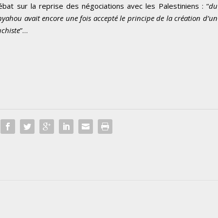
bat sur la reprise des négociations avec les Palestiniens : “
du
g
yahou avait encore une fois accepté le principe de la création d’un
m
uchiste
”…
e
n
t
e
r
o
u
d
i
m
i
n
u
e
r
l