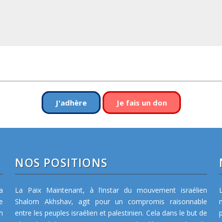
J'adhère
Je fais un don
NOS POSITIONS
a
La Paix Maintenant, à l’instar du mouvement israélien
e
Shalom Akhshav, agit pour un compromis raisonnable
m
entre les peuples israélien et palestinien. Cela dans le but de