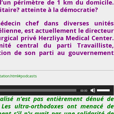
’un périmètre de 1 km du domicile.
taire? atteinte à la démocratie?
édecin chef dans diverses unités
élienne, est actuellement le directeur
urgical privé Herzliya Medical Center.
té central du parti Travailliste,
ation de son parti au gouvernement
tation.html#podcasts
U
00:00
t
alisé n’est pas entièrement dénué de
i
… Les ultra-orthodoxes ont menacé de
l
nt s’il n’y avait pas une solidarité de
i