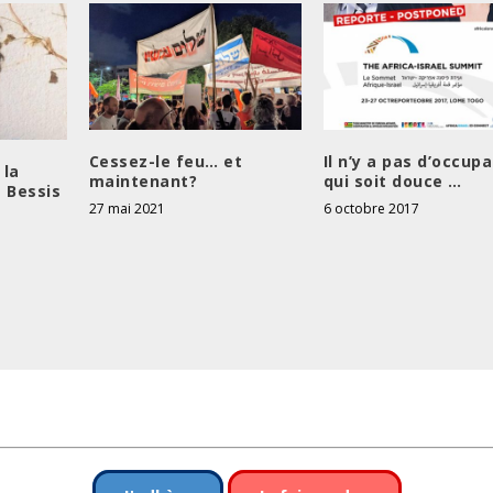
u
d
i
m
i
n
Cessez-le feu… et
Il n’y a pas d’occup
u
 la
maintenant?
qui soit douce …
e Bessis
e
27 mai 2021
6 octobre 2017
r
l
e
v
o
l
u
m
e
.