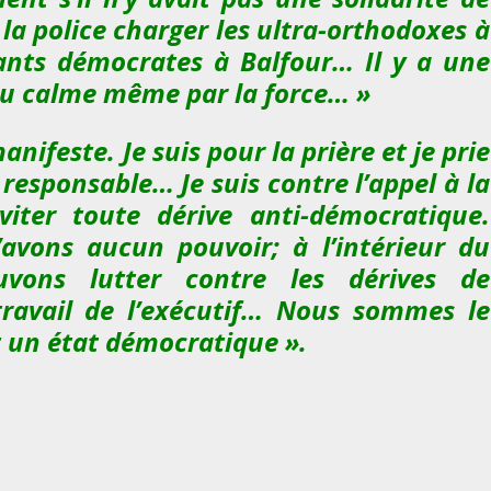
la police charger les ultra-orthodoxes à
s
ants démocrates à Balfour… Il y a une
e
z
au calme même par la force… »
l
e
anifeste. Je suis pour la prière et je prie
s
responsable… Je suis contre l’appel à la
f
viter toute dérive anti-démocratique.
l
’avons aucun pouvoir; à l’intérieur du
è
vons lutter contre les dérives de
c
h
travail de l’exécutif… Nous sommes le
e
t un état démocratique ».
s
h
a
u
t