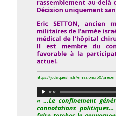
rassemblement au-delà d
Décision uniquement sani
Eric SETTON, ancien m
militaires de l’armée isra
médical de l’hôpital chir
Il est membre du comi
favorable à la particip
actuel.
https://judaiquesfm.fr/emissions/50/presen
Lecteur
00:00
audio
« …Le confinement génér
connotations politiques
faire tomber le gouverneme