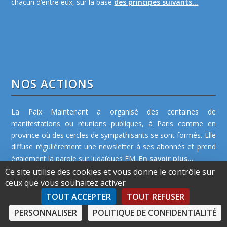
chacun d’entre eux, sur la base
des principes suivants...
NOS ACTIONS
La Paix Maintenant a organisé des centaines de
manifestations ou réunions publiques, à Paris comme en
province où des cercles de sympathisants se sont formés. Elle
diffuse régulièrement une newsletter à ses abonnés et prend
également la parole sur Judaïques FM.
En savoir plus...
Ce site utilise des cookies et vous donne le contrôle sur
ceux que vous souhaitez activer
TOUT ACCEPTER
TOUT REFUSER
PERSONNALISER
POLITIQUE DE CONFIDENTIALITÉ
©2026 La Paix Maintenant -
Plan de site