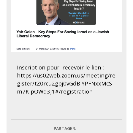
Inscription pour recevoir le lien :
https://us02web.zoom.us/meeting/re
gister/tZ0rcu2gpj0vGdBlYPFNxxMcS
m7KlpOWq3J1#/registration
PARTAGER: