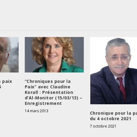
o
u
r
a
u
g
m
e
n
t
e
a paix
“Chroniques pour la
r
6
Paix” avec Claudine
Korall : Présentation
o
d’Al-Monitor (15/03/13) –
u
Enregistrement
d
14 mars 2013
Chronique pour la p
i
du 4 octobre 2021
m
7 octobre 2021
i