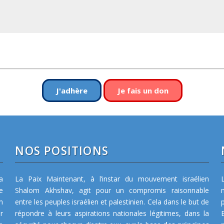
n
u
e
r
l
e
v
J'adhère
Je fais un don
o
l
u
m
e
NOS POSITIONS
.
a
La Paix Maintenant, à l’instar du mouvement israélien
e
Shalom Akhshav, agit pour un compromis raisonnable
m
entre les peuples israélien et palestinien. Cela dans le but de
r
répondre à leurs aspirations nationales légitimes, dans la