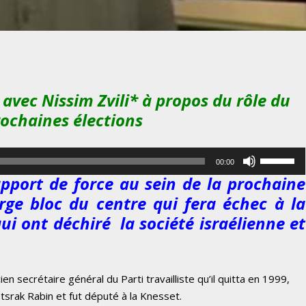
avec Nissim Zvili* à propos du rôle du
prochaines élections
U
00:00
t
rapport de force au sein de la prochaine
i
rge bloc du centre qui fera échec à la
l
qui ont déchiré la société israélienne et
i
s
e
z
n secrétaire général du Parti travailliste qu’il quitta en 1999,
l
’Itsrak Rabin et fut député à la Knesset.