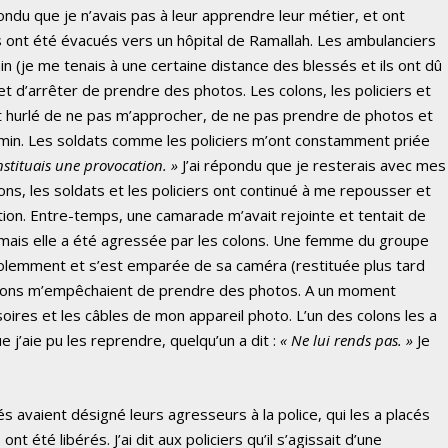
pondu que je n’avais pas à leur apprendre leur métier, et ont
s ont été évacués vers un hôpital de Ramallah. Les ambulanciers
in (je me tenais à une certaine distance des blessés et ils ont dû
et d’arrêter de prendre des photos. Les colons, les policiers et
nt hurlé de ne pas m’approcher, de ne pas prendre de photos et
min. Les soldats comme les policiers m’ont constamment priée
nstituais une provocation. »
J’ai répondu que je resterais avec mes
ons, les soldats et les policiers ont continué à me repousser et
on. Entre-temps, une camarade m’avait rejointe et tentait de
 mais elle a été agressée par les colons. Une femme du groupe
violemment et s’est emparée de sa caméra (restituée plus tard
 colons m’empêchaient de prendre des photos. A un moment
soires et les câbles de mon appareil photo. L’un des colons les a
 j’aie pu les reprendre, quelqu’un a dit :
« Ne lui rends pas. »
Je
s avaient désigné leurs agresseurs à la police, qui les a placés
t été libérés. J’ai dit aux policiers qu’il s’agissait d’une