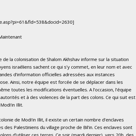
ace.asp?pi=61&fld=538&docid=2630]
 Maintenant
 de la colonisation de Shalom Akhshav informe sur la situation
itoyens israéliens sachent ce qui s’y commet, en leur nom et avec
ndes d’information officielles adressées aux instances
e. Ainsi, notre équipe est forcée de se déplacer dans les
me toutes les modifications éventuelles. A l’occasion, l’équipe
autorités et à des violences de la part des colons. Ce qui suit est
di’in Illit.
lonie de Modi’in Illit, il existe un certain nombre d’enclaves
s des Palestiniens du village proche de Bil’in. Ces enclaves sont
colons d’utiliser ces terres. Ce soir (mardi dernier), vers 20h, des