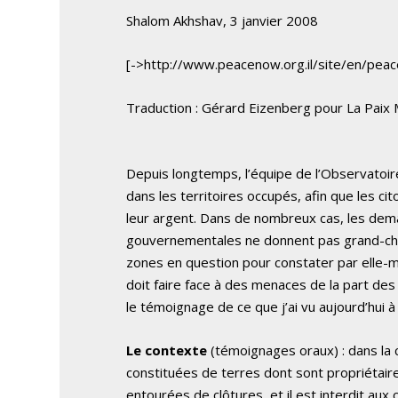
Shalom Akhshav, 3 janvier 2008
[->http://www.peacenow.org.il/site/en/pe
Traduction : Gérard Eizenberg pour La Paix
Depuis longtemps, l’équipe de l’Observatoire
dans les territoires occupés, afin que les c
leur argent. Dans de nombreux cas, les dema
gouvernementales ne donnent pas grand-chos
zones en question pour constater par elle-mê
doit faire face à des menaces de la part des 
le témoignage de ce que j’ai vu aujourd’hui à Mo
Le contexte
(témoignages oraux) : dans la co
constituées de terres dont sont propriétaire
entourées de clôtures, et il est interdit aux 