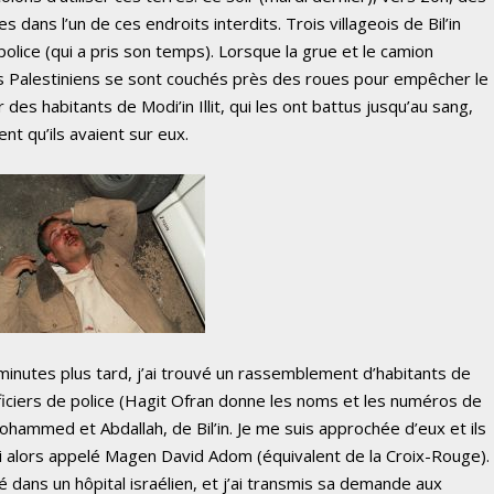
s dans l’un de ces endroits interdits. Trois villageois de Bil’in
 police (qui a pris son temps). Lorsque la grue et le camion
es Palestiniens se sont couchés près des roues pour empêcher le
des habitants de Modi’in Illit, qui les ont battus jusqu’au sang,
ent qu’ils avaient sur eux.
 minutes plus tard, j’ai trouvé un rassemblement d’habitants de
officiers de police (Hagit Ofran donne les noms et les numéros de
Mohammed et Abdallah, de Bil’in. Je me suis approchée d’eux et ils
i alors appelé Magen David Adom (équivalent de la Croix-Rouge).
ans un hôpital israélien, et j’ai transmis sa demande aux