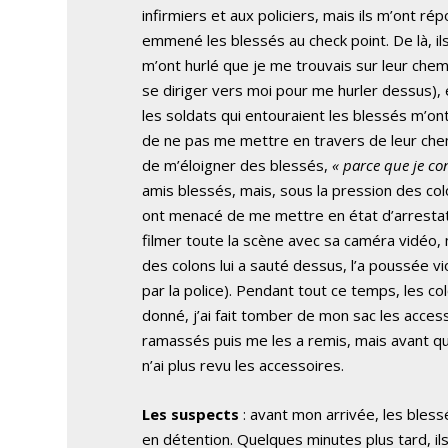
infirmiers et aux policiers, mais ils m’ont ré
emmené les blessés au check point. De là, il
m’ont hurlé que je me trouvais sur leur chem
se diriger vers moi pour me hurler dessus), 
les soldats qui entouraient les blessés m’o
de ne pas me mettre en travers de leur che
de m’éloigner des blessés,
« parce que je co
amis blessés, mais, sous la pression des col
ont menacé de me mettre en état d’arrestati
filmer toute la scène avec sa caméra vidéo,
des colons lui a sauté dessus, l’a poussée 
par la police). Pendant tout ce temps, les
donné, j’ai fait tomber de mon sac les acces
ramassés puis me les a remis, mais avant que
n’ai plus revu les accessoires.
Les suspects
: avant mon arrivée, les blessé
en détention. Quelques minutes plus tard, ils on