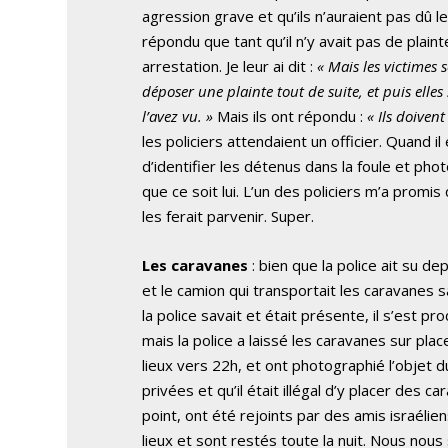
agression grave et qu’ils n’auraient pas dû l
répondu que tant qu’il n’y avait pas de plain
arrestation. Je leur ai dit :
« Mais les victimes s
déposer une plainte tout de suite, et puis elles
l’avez vu. »
Mais ils ont répondu :
« Ils doiven
les policiers attendaient un officier. Quand il
d’identifier les détenus dans la foule et pho
que ce soit lui. L’un des policiers m’a promis
les ferait parvenir. Super.
Les caravanes
: bien que la police ait su depu
et le camion qui transportait les caravanes s
la police savait et était présente, il s’est p
mais la police a laissé les caravanes sur plac
lieux vers 22h, et ont photographié l’objet du 
privées et qu’il était illégal d’y placer des
point, ont été rejoints par des amis israélien
lieux et sont restés toute la nuit. Nous n