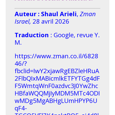
Auteur : Shaul Arieli
,
Zman
Israel,
28 avril 2026
Traduction
: Google, revue Y.
M.
https://www.zman.co.il/6828
46/?
fbclid=IwY2xjawRgEBZleHRuA
2FlbQIxMABicmlkETFYTGg4dF
F5WmtqWnF0azdvc3J0YwZhc
HBfaWQQMjIyMDM5MTc4ODI
wMDg5MgABHgLUmHPYP6U
qF4-