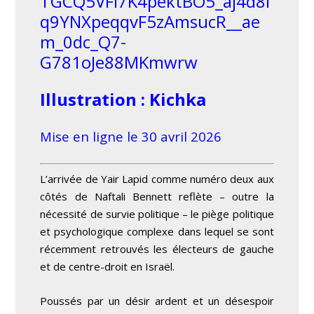
TGCQ5VFl7K4pektBO5_aj4d8l
q9YNXpeqqvF5zAmsucR__ae
m_0dc_Q7-
G781oJe88MKmwrw
Illustration : Kichka
Mise en ligne le 30 avril 2026
L’arrivée de Yair Lapid comme numéro deux aux
côtés de Naftali Bennett reflète – outre la
nécessité de survie politique – le piège politique
et psychologique complexe dans lequel se sont
récemment retrouvés les électeurs de gauche
et de centre-droit en Israël.
Poussés par un désir ardent et un désespoir