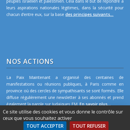
peuples israélien et palestinien. Cela dans le but de répondre à
leurs aspirations nationales légitimes, dans la sécurité pour
chacun d’entre eux, sur la base
des principes suivants...
NOS ACTIONS
La Paix Maintenant a organisé des centaines de
manifestations ou réunions publiques, à Paris comme en
province où des cercles de sympathisants se sont formés. Elle
diffuse régulièrement une newsletter à ses abonnés et prend
également la parole sur Judaïques FM.
En savoir plus...
Ce site utilise des cookies et vous donne le contrôle sur
ceux que vous souhaitez activer
TOUT ACCEPTER
TOUT REFUSER