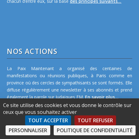
chacun d’entre eux, sur la base
des principes suivants...
NOS ACTIONS
La Paix Maintenant a organisé des centaines de
manifestations ou réunions publiques, à Paris comme en
province où des cercles de sympathisants se sont formés. Elle
diffuse régulièrement une newsletter à ses abonnés et prend
également la parole sur Judaïques FM.
En savoir plus...
Ce site utilise des cookies et vous donne le contrôle sur
ceux que vous souhaitez activer
TOUT ACCEPTER
TOUT REFUSER
PERSONNALISER
POLITIQUE DE CONFIDENTIALITÉ
©2026 La Paix Maintenant -
Plan de site