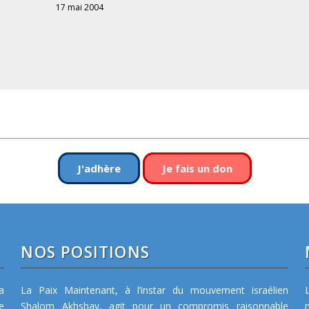
17 mai 2004
J'adhère
Je fais un don
NOS POSITIONS
a
La Paix Maintenant, à l’instar du mouvement israélien
e
Shalom Akhshav, agit pour un compromis raisonnable