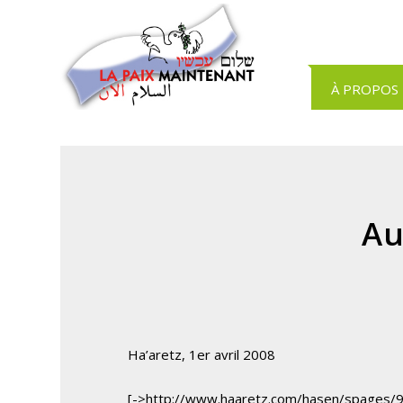
Panneau de gestion des cookies
À PROPOS
Au
Ha’aretz, 1er avril 2008
[->http://www.haaretz.com/hasen/spages/