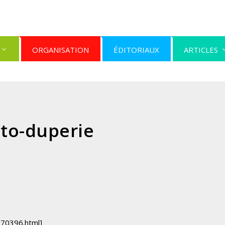
ORGANISATION
ÉDITORIAUX
ARTICLES
to-duperie
970396.html]