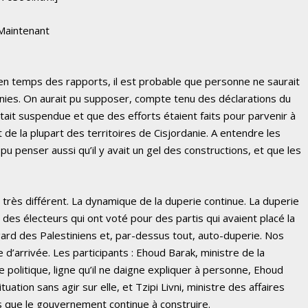
 Maintenant
en temps des rapports, il est probable que personne ne saurait
onies. On aurait pu supposer, compte tenu des déclarations du
ait suspendue et que des efforts étaient faits pour parvenir à
 de la plupart des territoires de Cisjordanie. A entendre les
pu penser aussi qu’il y avait un gel des constructions, et que les
t très différent. La dynamique de la duperie continue. La duperie
d des électeurs qui ont voté pour des partis qui avaient placé la
égard des Palestiniens et, par-dessus tout, auto-duperie. Nos
 d’arrivée. Les participants : Ehoud Barak, ministre de la
politique, ligne qu’il ne daigne expliquer à personne, Ehoud
ation sans agir sur elle, et Tzipi Livni, ministre des affaires
s que le gouvernement continue à construire.