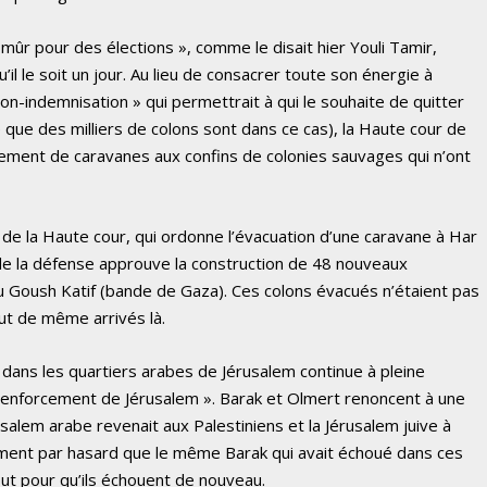
pas mûr pour des élections », comme le disait hier Youli Tamir,
u’il le soit un jour. Au lieu de consacrer toute son énergie à
ion-indemnisation » qui permettrait à qui le souhaite de quitter
 que des milliers de colons sont dans ce cas), la Haute cour de
ement de caravanes aux confins de colonies sauvages qui n’ont
e de la Haute cour, qui ordonne l’évacuation d’une caravane à Har
e la défense approuve la construction de 48 nouveaux
u Goush Katif (bande de Gaza). Ces colons évacués n’étaient pas
out de même arrivés là.
 dans les quartiers arabes de Jérusalem continue à pleine
« renforcement de Jérusalem ». Barak et Olmert renoncent à une
usalem arabe revenait aux Palestiniens et la Jérusalem juive à
raiment par hasard que le même Barak qui avait échoué dans ces
out pour qu’ils échouent de nouveau.