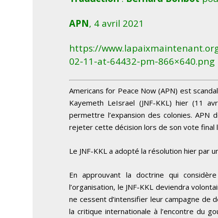
APN
, 4 avril 2021
https://www.lapaixmaintenant.or
02-11-at-64432-pm-866×640.png
Americans for Peace Now (APN) est scandali
Kayemeth LeIsrael (JNF-KKL) hier (11 avri
permettre l’expansion des colonies. APN 
rejeter cette décision lors de son vote final l
Le JNF-KKL a adopté la résolution hier par un
En approuvant la doctrine qui considèr
l’organisation, le JNF-KKL deviendra volonta
ne cessent d’intensifier leur campagne de 
la critique internationale à l’encontre du g