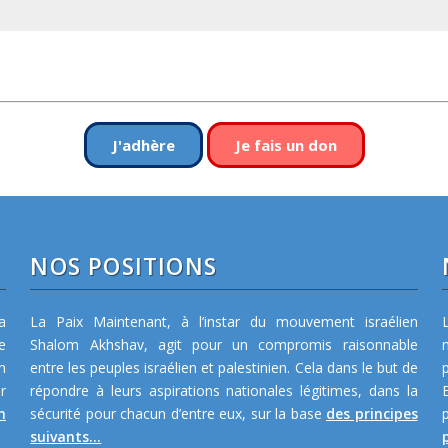
J'adhère
Je fais un don
NOS POSITIONS
a
La Paix Maintenant, à l’instar du mouvement israélien
e
Shalom Akhshav, agit pour un compromis raisonnable
m
entre les peuples israélien et palestinien. Cela dans le but de
r
répondre à leurs aspirations nationales légitimes, dans la
n
sécurité pour chacun d’entre eux, sur la base
des principes
suivants...
p