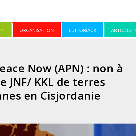
ORGANISATION
ÉDITORIAUX
ARTICLES
eace Now (APN) : non à
le JNF/ KKL de terres
nnes en Cisjordanie