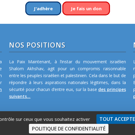
J'adhère
Je fais un don
NOS POSITIONS
a
La Paix Maintenant, à l’instar du mouvement israélien
e
Shalom Akhshav, agit pour un compromis raisonnable
m
entre les peuples israélien et palestinien. Cela dans le but de
r
répondre à leurs aspirations nationales légitimes, dans la
n
sécurité pour chacun d’entre eux, sur la base
des principes
suivants...
p
TOUT ACCEPT
contrôle sur ceux que vous souhaitez activer
POLITIQUE DE CONFIDENTIALITÉ
Qui s