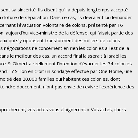
nt sa sincérité. Ils disent qu’il a depuis longtemps accepté
la clôture de séparation. Dans ce cas, ils devraient lui demander
oncernant l’évacuation volontaire de colons, présenté par 16
n, aujourd’hui vice-ministre de la défense, qui faisait partie des
 ceux qui s’y opposent transforment des milliers de colons
s négociations ne concernent en rien les colonies à l’est de la
dans le meilleur des cas, un accord final laisserait à Israël les
ure. Si Olmert a réellement l’intention d’évacuer les 74 colonies
ttend-il ? Si l’on en croit un sondage effectué par One Home, une
moitié des 20.000 familles qui habitent ces colonies, dont
éteindre doucement, n’ont pas envie de revivre l’expérience des
procheront, vos actes vous éloigneront. » Vos actes, chers