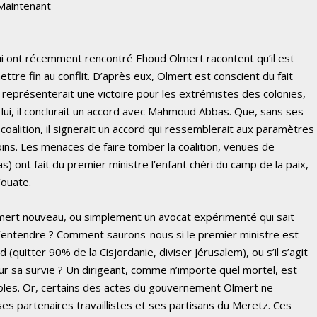
 Maintenant
qui ont récemment rencontré Ehoud Olmert racontent qu’il est
ettre fin au conflit. D’après eux, Olmert est conscient du fait
représenterait une victoire pour les extrémistes des colonies,
’à lui, il conclurait un accord avec Mahmoud Abbas. Que, sans ses
 coalition, il signerait un accord qui ressemblerait aux paramètres
moins. Les menaces de faire tomber la coalition, venues de
s) ont fait du premier ministre l’enfant chéri du camp de la paix,
’ouate.
lmert nouveau, ou simplement un avocat expérimenté qui sait
d’entendre ? Comment saurons-nous si le premier ministre est
 (quitter 90% de la Cisjordanie, diviser Jérusalem), ou s’il s’agit
 pour sa survie ? Un dirigeant, comme n’importe quel mortel, est
roles. Or, certains des actes du gouvernement Olmert ne
es partenaires travaillistes et ses partisans du Meretz. Ces