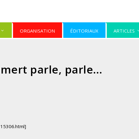
ORGANISATION
ÉDITORIAUX
ARTICLES
lmert parle, parle…
915306.html]