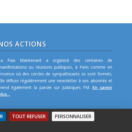
NOS ACTIONS
La Paix Maintenant a organisé des centaines de
manifestations ou réunions publiques, à Paris comme en
province où des cercles de sympathisants se sont formés.
Elle diffuse régulièrement une newsletter à ses abonnés et
prend également la parole sur Judaïques FM.
En savoir
lus...
ER
TOUT REFUSER
PERSONNALISER
ommes-nous ?
-
Articles
-
Liens
-
Activités
-
Organisation