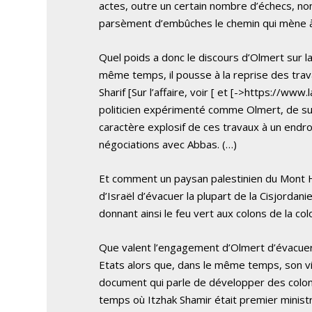
actes, outre un certain nombre d’échecs, no
parsèment d’embûches le chemin qui mène à 
Quel poids a donc le discours d’Olmert sur la
même temps, il pousse à la reprise des tra
Sharif
[Sur l’affaire, voir [
et [->https://www.lap
politicien expérimenté comme Olmert, de su
caractère explosif de ces travaux à un endroi
négociations avec Abbas. (…)
Et comment un paysan palestinien du Mont He
d’Israël d’évacuer la plupart de la Cisjorda
donnant ainsi le feu vert aux colons de la co
Que valent l’engagement d’Olmert d’évacuer 
Etats alors que, dans le même temps, son v
document qui parle de développer des colon
temps où Itzhak Shamir était premier minist