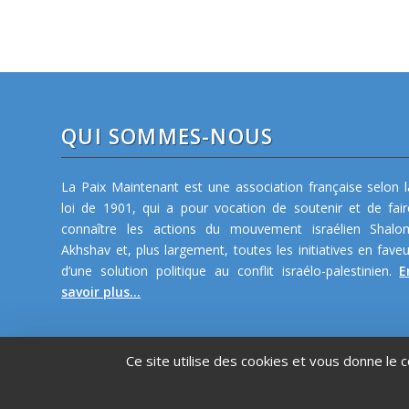
QUI SOMMES-NOUS
La Paix Maintenant est une association française selon l
loi de 1901, qui a pour vocation de soutenir et de fair
connaître les actions du mouvement israélien Shalo
Akhshav et, plus largement, toutes les initiatives en faveu
d’une solution politique au conflit israélo-palestinien.
E
savoir plus...
Ce site utilise des cookies et vous donne le 
©2026 La Paix Maintenant -
Plan de site