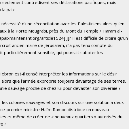
n seulement contredisent ses déclarations pacifiques, mais
la paix.
 nécessité d’une réconciliation avec les Palestiniens alors qu’en
vaux à la Porte Mougrabi, près du Mont du Temple / Haram al-
aixmaintenant.org/article1524] ]]? Il est difficile de croire qu’un
rcroît ancien maire de Jérusalem, n’a pas tenu compte du
t particulièrement sensible, qui pourrait saboter les
bron est-il censé interpréter les informations sur le désir
nie alors que l’armée exproprie toujours davantage de ses terres,
lonie sauvage proche de chez lui pour dévaster son oliveraie ?
les colonies sauvages et son discours sur une solution à deux
ice-premier ministre Haïm Ramon distribue un nouveau
ies et même de créer de « nouveaux quartiers » autorisés du
re ?