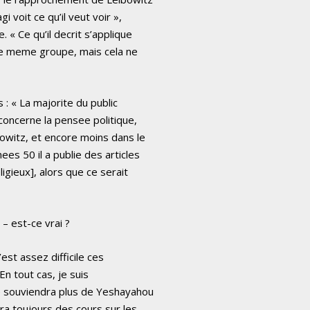
i voit ce qu’il veut voir »,
. « Ce qu’il decrit s’applique
le meme groupe, mais cela ne
 « La majorite du public
concerne la pensee politique,
bowitz, et encore moins dans le
es 50 il a publie des articles
ligieux], alors que ce serait
– est-ce vrai ?
est assez difficile ces
En tout cas, je suis
e souviendra plus de Yeshayahou
ura toujours des cours sur les