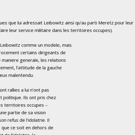
ques que lui adressait Leibowitz ainsi qu’au parti Meretz pour leur
ire leur service militaire dans les territoires occupes).
 Leibowitz comme un modele, mais
erocement certains dirigeants de
 maniere generale, les relations
sement, l’attitude de la gauche
reux malentendu.
t rallies a lui n’ont pas
 politique. Ils ont pris chez
des territoires occupes –
une partie de sa vision
 refus de l’idolatrie. Il
oi que ce soit en dehors de
de l’idolatrie, la