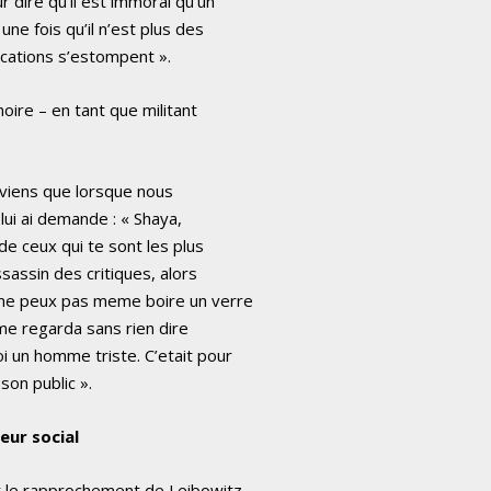
 dire qu’il est immoral qu’un
ne fois qu’il n’est plus des
ocations s’estompent ».
ire – en tant que militant
uviens que lorsque nous
e lui ai demande : « Shaya,
de ceux qui te sont les plus
ssassin des critiques, alors
u ne peux pas meme boire un verre
l me regarda sans rien dire
i un homme triste. C’etait pour
son public ».
eur social
ur le rapprochement de Leibowitz