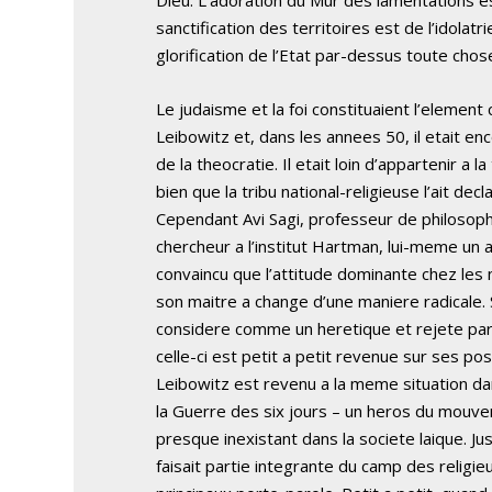
sanctification des territoires est de l’idolatr
glorification de l’Etat par-dessus toute chose 
Le judaisme et la foi constituaient l’element 
Leibowitz et, dans les annees 50, il etait e
de la theocratie. Il etait loin d’appartenir a l
bien que la tribu national-religieuse l’ait de
Cependant Avi Sagi, professeur de philosophie
chercheur a l’institut Hartman, lui-meme un 
convaincu que l’attitude dominante chez les n
son maitre a change d’une maniere radicale. 
considere comme un heretique et rejete par
celle-ci est petit a petit revenue sur ses po
Leibowitz est revenu a la meme situation dans
la Guerre des six jours – un heros du mouvem
presque inexistant dans la societe laique. Ju
faisait partie integrante du camp des religieux,