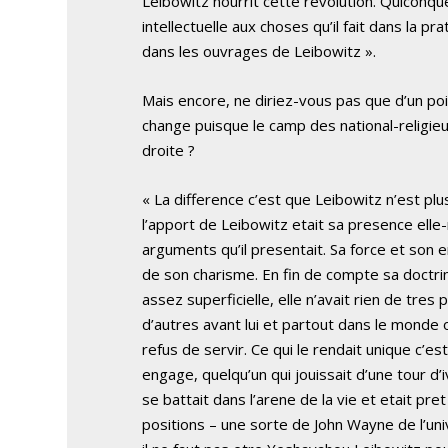
Leibowitz nourrit cette revolution. Quiconq
intellectuelle aux choses qu’il fait dans la p
dans les ouvrages de Leibowitz ».
Mais encore, ne diriez-vous pas que d’un poin
change puisque le camp des national-religieu
droite ?
« La difference c’est que Leibowitz n’est plu
l’apport de Leibowitz etait sa presence ell
arguments qu’il presentait. Sa force et son 
de son charisme. En fin de compte sa doctrin
assez superficielle, elle n’avait rien de tres 
d’autres avant lui et partout dans le monde 
refus de servir. Ce qui le rendait unique c’est 
engage, quelqu’un qui jouissait d’une tour d’i
se battait dans l’arene de la vie et etait pre
positions – une sorte de John Wayne de l’uni