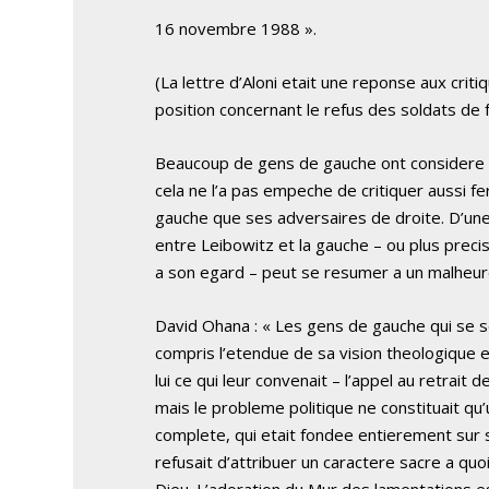
16 novembre 1988 ».
(La lettre d’Aloni etait une reponse aux criti
position concernant le refus des soldats de fa
Beaucoup de gens de gauche ont considere
cela ne l’a pas empeche de critiquer aussi f
gauche que ses adversaires de droite. D’une
entre Leibowitz et la gauche – ou plus preci
a son egard – peut se resumer a un malheu
David Ohana : « Les gens de gauche qui se son
compris l’etendue de sa vision theologique et
lui ce qui leur convenait – l’appel au retrait 
mais le probleme politique ne constituait qu’
complete, qui etait fondee entierement sur son
refusait d’attribuer un caractere sacre a qu
Dieu. L’adoration du Mur des lamentations est 