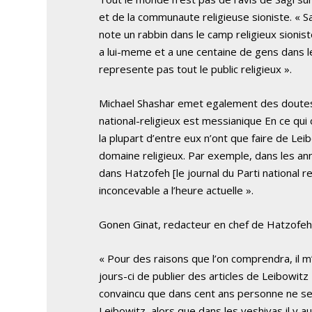
et de la communaute religieuse sioniste. « Sag
note un rabbin dans le camp religieux sioniste
a lui-meme et a une centaine de gens dans 
represente pas tout le public religieux ».
Michael Shashar emet egalement des doutes :
national-religieux est messianique
En ce qui 
la plupart d’entre eux n’ont que faire de Lei
domaine religieux. Par exemple, dans les anne
dans Hatzofeh [le journal du Parti national re
inconcevable a l’heure actuelle ».
Gonen Ginat, redacteur en chef de Hatzofeh 
« Pour des raisons que l’on comprendra, il m’
jours-ci de publier des articles de Leibowitz
convaincu que dans cent ans personne ne s
Leibowitz, alors que dans les yeshivas il y a