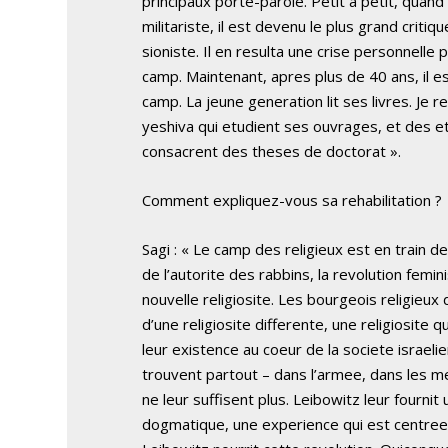
principaux porte-parole. Petit a petit, quand i
militariste, il est devenu le plus grand critiq
sioniste. Il en resulta une crise personnelle
camp. Maintenant, apres plus de 40 ans, il e
camp. La jeune generation lit ses livres. Je r
yeshiva qui etudient ses ouvrages, et des etu
consacrent des theses de doctorat ».
Comment expliquez-vous sa rehabilitation ?
Sagi : « Le camp des religieux est en train d
de l’autorite des rabbins, la revolution femin
nouvelle religiosite. Les bourgeois religieux 
d’une religiosite differente, une religiosite q
leur existence au coeur de la societe israelie
trouvent partout – dans l’armee, dans les m
ne leur suffisent plus. Leibowitz leur fournit
dogmatique, une experience qui est centree 