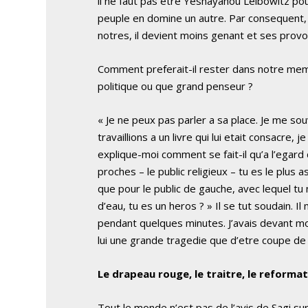
il ne faut pas etre Yeshayahou Leibowitz pour
peuple en domine un autre. Par consequent, u
notres, il devient moins genant et ses prov
Comment preferait-il rester dans notre memo
politique ou que grand penseur ?
« Je ne peux pas parler a sa place. Je me so
travaillions a un livre qui lui etait consacre, j
explique-moi comment se fait-il qu’a l’egard 
proches – le public religieux – tu es le plus a
que pour le public de gauche, avec lequel t
d’eau, tu es un heros ? » Il se tut soudain. I
pendant quelques minutes. J’avais devant mo
lui une grande tragedie que d’etre coupe de 
Le drapeau rouge, le traitre, le reformat
Tout le monde n’est pas de l’avis de Sagi s