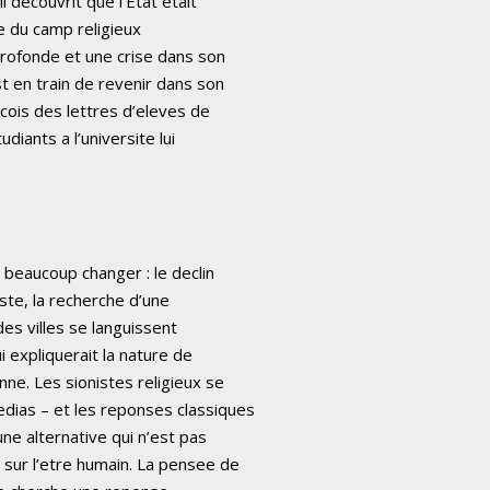
l decouvrit que l’Etat etait
ue du camp religieux
 profonde et une crise dans son
st en train de revenir dans son
ecois des lettres d’eleves de
diants a l’universite lui
e beaucoup changer : le declin
iste, la recherche d’une
des villes se languissent
ui expliquerait la nature de
nne. Les sionistes religieux se
edias – et les reponses classiques
 une alternative qui n’est pas
sur l’etre humain. La pensee de