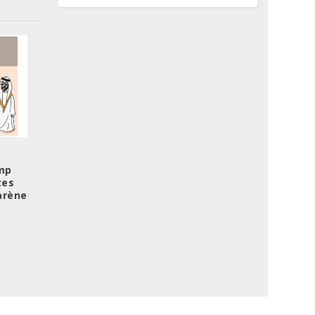
amp
tes
arène