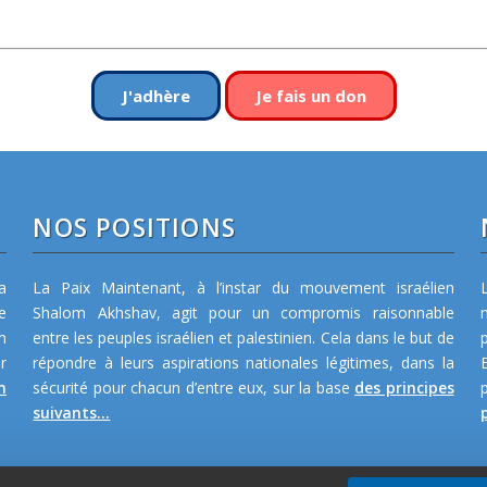
J'adhère
Je fais un don
NOS POSITIONS
a
La Paix Maintenant, à l’instar du mouvement israélien
e
Shalom Akhshav, agit pour un compromis raisonnable
m
entre les peuples israélien et palestinien. Cela dans le but de
r
répondre à leurs aspirations nationales légitimes, dans la
n
sécurité pour chacun d’entre eux, sur la base
des principes
suivants...
p