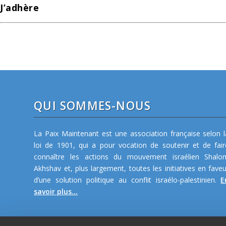
J’adhère
QUI SOMMES-NOUS
La Paix Maintenant est une association française selon l
loi de 1901, qui a pour vocation de soutenir et de fair
connaître les actions du mouvement israélien Shalo
Akhshav et, plus largement, toutes les initiatives en faveu
d’une solution politique au conflit israélo-palestinien.
E
savoir plus...