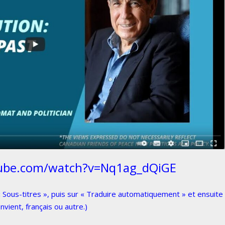
ube.com/watch?v=Nq1ag_dQiGE
 « Sous-titres », puis sur « Traduire automatiquement » et ensuite
onvient, français ou autre.)