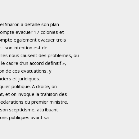
el Sharon a detaille son plan
 compte evacuer 17 colonies et
l compte egalement evacuer trois
r : son intention est de
lles nous causent des problemes, ou
e cadre d’un accord definitif »,
tion de ces evacuations, y
ciers et juridiques.
quier politique. A droite, on
, et on invoque la trahison des
eclarations du premier ministre.
 son scepticisme, attribuant
ions publiques avant sa