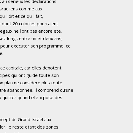
 au serieux les declarations
 Israeliens comme aux
il dit et ce qu’il fait,
n dont 20 colonies pourraient
legaux ne l’ont pas encore ete.
z long : entre un et deux ans,
e pour executer son programme, ce
e.
e capitale, car elles denotent
ipes qui ont guide toute son
on plan ne considere plus toute
tre abandonnee. Il comprend qu’une
a quitter quand elle « pose des
oncept du Grand Israel aux
rder, le reste etant des zones