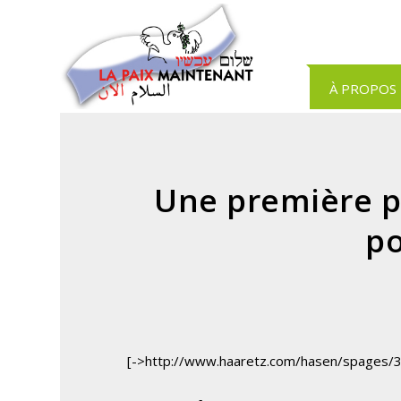
Panneau de gestion des cookies
À PROPOS
Une première pi
p
[->http://www.haaretz.com/hasen/spages/