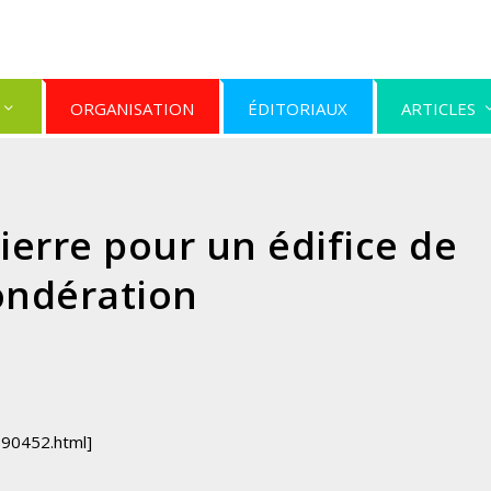
ORGANISATION
ÉDITORIAUX
ARTICLES
erre pour un édifice de
ondération
390452.html]