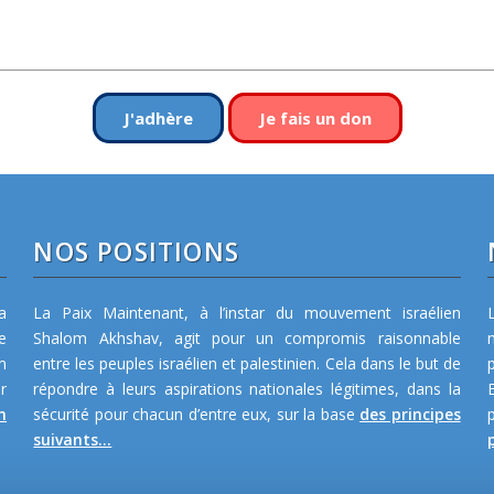
J'adhère
Je fais un don
NOS POSITIONS
a
La Paix Maintenant, à l’instar du mouvement israélien
e
Shalom Akhshav, agit pour un compromis raisonnable
m
entre les peuples israélien et palestinien. Cela dans le but de
r
répondre à leurs aspirations nationales légitimes, dans la
n
sécurité pour chacun d’entre eux, sur la base
des principes
suivants...
p