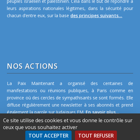
peuples israélien et palestinien. Cela dans le but de répondre à
leurs aspirations nationales légitimes, dans la sécurité pour
chacun d’entre eux, sur la base
des principes suivants...
NOS ACTIONS
La Paix Maintenant a organisé des centaines de
manifestations ou réunions publiques, à Paris comme en
province où des cercles de sympathisants se sont formés. Elle
diffuse régulièrement une newsletter à ses abonnés et prend
également la parole sur Judaïques FM.
En savoir plus...
Ce site utilise des cookies et vous donne le contrôle sur
ceux que vous souhaitez activer
TOUT ACCEPTER
TOUT REFUSER