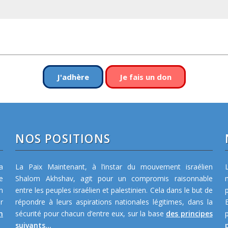
J'adhère
Je fais un don
NOS POSITIONS
a
La Paix Maintenant, à l’instar du mouvement israélien
e
Shalom Akhshav, agit pour un compromis raisonnable
m
entre les peuples israélien et palestinien. Cela dans le but de
r
répondre à leurs aspirations nationales légitimes, dans la
n
sécurité pour chacun d’entre eux, sur la base
des principes
suivants...
p