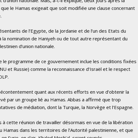
’union nationale. Mais, a-t-il expliqué, deux jours après la
 que le Hamas exigeait que soit modifiée une clause concernant
.
ésentants de l’Egypte, de la Jordanie et de l’un des Etats du
à la nomination de Haniyeh ou de tout autre représentant du
stinien d’union nationale.
 le programme de ce gouvernement inclue les conditions fixées
NU et Russie) comme la reconnaissance d’Israël et le respect
’OLP.
contentement quant aux récents efforts en vue d’obtenir la
enlevé par un groupe lié au Hamas. Abbas a affirmé que trop
ntatives de médiation, dont la Turquie, la Norvège et l’Espagne.
 à cette réunion de travailler désormais en vue de la libération
u Hamas dans les territoires de l’Autorité palestinienne, et que
en Syrie, en clair, Khaled Mesh’al, soient coupés.