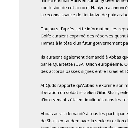
ministre Ismail Haniyeh sur un gouvernement d
conclusion de cet accord, Haniyeh a annoncé
la reconnaissance de l’initiative de paix arabe
Toujours d’après cette information, les repr
Golfe auraient exprimé des réserves quant 
Hamas à la tête d’un futur gouvernement pale
Ils auraient également demandé à Abbas que
par le Quartette (USA, Union européenne, O
des accords passés signés entre Israël et l
Al-Quds rapporte qu’Abbas a exprimé son mé
libération du soldat israélien Gilad Shalit, 
d’intervenants étaient impliqués dans les te
Abbas aurait demandé à tous les participants
de Shalit en tandem avec la seule direction d
tous les contacts avec la direction du Hamas 