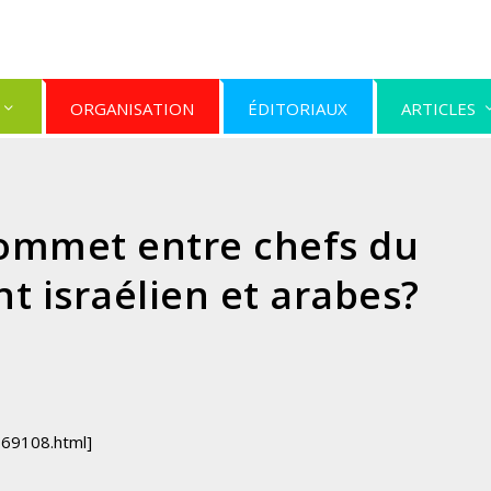
ORGANISATION
ÉDITORIAUX
ARTICLES
ommet entre chefs du
 israélien et arabes?
769108.html]