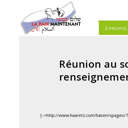
Panneau de gestion des cookies
À PROPOS
Réunion au s
renseignement
[->http://www.haaretz.com/hasen/spages/