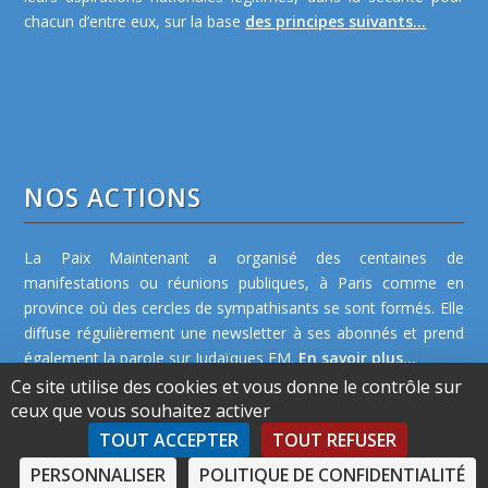
chacun d’entre eux, sur la base
des principes suivants...
NOS ACTIONS
La Paix Maintenant a organisé des centaines de
manifestations ou réunions publiques, à Paris comme en
province où des cercles de sympathisants se sont formés. Elle
diffuse régulièrement une newsletter à ses abonnés et prend
également la parole sur Judaïques FM.
En savoir plus...
Ce site utilise des cookies et vous donne le contrôle sur
ceux que vous souhaitez activer
TOUT ACCEPTER
TOUT REFUSER
PERSONNALISER
POLITIQUE DE CONFIDENTIALITÉ
©2026 La Paix Maintenant -
Plan de site