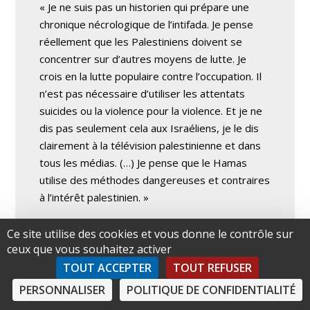
« Je ne suis pas un historien qui prépare une
chronique nécrologique de l’intifada. Je pense
réellement que les Palestiniens doivent se
concentrer sur d’autres moyens de lutte. Je
crois en la lutte populaire contre l’occupation. Il
n’est pas nécessaire d’utiliser les attentats
suicides ou la violence pour la violence. Et je ne
dis pas seulement cela aux Israéliens, je le dis
clairement à la télévision palestinienne et dans
tous les médias. (…) Je pense que le Hamas
utilise des méthodes dangereuses et contraires
à l’intérêt palestinien. »
Q : Mais vous ne contrôlez plus vraiment le
Ce site utilise des cookies et vous donne le contrôle sur
ceux que vous souhaitez activer
Hamas.
TOUT ACCEPTER
TOUT REFUSER
« C’est devenu très difficile, par rapport aux
PERSONNALISER
POLITIQUE DE CONFIDENTIALITÉ
années précédentes. Cela vient de la