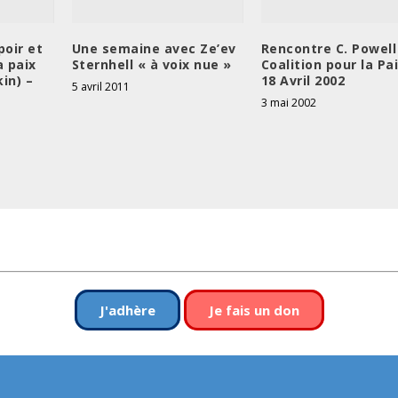
poir et
Une semaine avec Ze’ev
Rencontre C. Powell
a paix
Sternhell « à voix nue »
Coalition pour la Pai
in) –
18 Avril 2002
5 avril 2011
3 mai 2002
J'adhère
Je fais un don