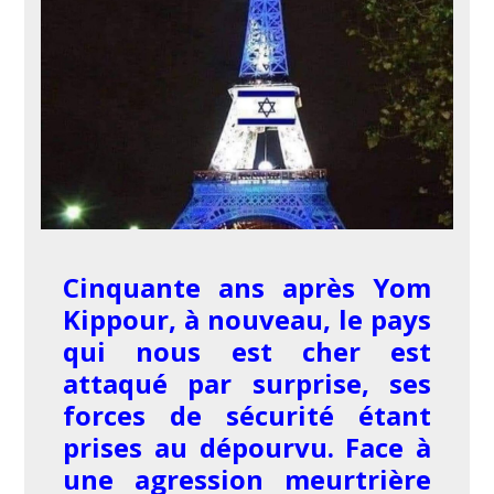
Cinquante ans après Yom
Kippour, à nouveau, le pays
qui nous est cher est
attaqué par surprise, ses
forces de sécurité étant
prises au dépourvu. Face à
une agression meurtrière